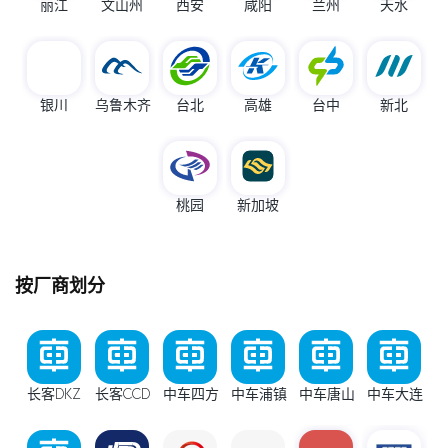
丽江
文山州
西安
咸阳
兰州
天水
银川
乌鲁木齐
台北
高雄
台中
新北
桃园
新加坡
按厂商划分
长客DKZ
长客CCD
中车四方
中车浦镇
中车唐山
中车大连