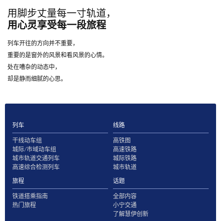
用脚步丈量每一寸轨道，
用心灵享受每一段旅程
列车开往的方向并不重要，
重要的是窗外的风景和看风景的心情。
处在嘈杂的动态中，
却是静而细腻的心思。
列车
线路
干线动车组
高铁图
城际/市域动车组
高速铁路
城市轨道交通列车
城际铁路
高速综合检测列车
城市轨道
旅程
话题
铁道搭乘指南
全部内容
热门旅程
小宁交通
了解慧伊创新