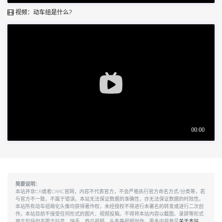
视频：动车组是什么?
简要说明：
本站并非CR或者CRRC官网，内容不代表官方，不会严格执行官方命名方式/分类等，若
与官方不一致，不属于错误。本站无法保证数据的准确性，亦无法保证数据的时效性。
本站所有动车组萌化头像均获得著作权，未经授权不得进行未署名的转发或进行二次创
作。本站目前不接受任何形式的图片、视频投稿。不得将本站内容以截图、录屏等形式
用于包括但不限于抖音、快手、西瓜视频、头条等视频创作。更多内容参见
关于本站
。