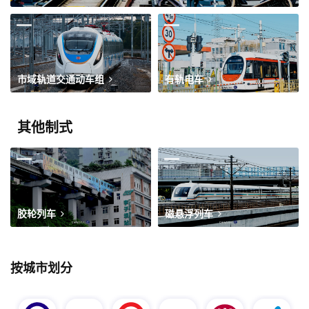
市域轨道交通动车组
有轨电车
其他制式
胶轮列车
磁悬浮列车
按城市划分