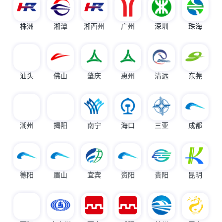
株洲
湘潭
湘西州
广州
深圳
珠海
汕头
佛山
肇庆
惠州
清远
东莞
潮州
揭阳
南宁
海口
三亚
成都
德阳
眉山
宜宾
资阳
贵阳
昆明