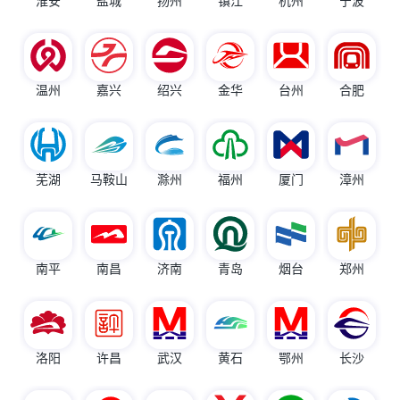
淮安
盐城
扬州
镇江
杭州
宁波
温州
嘉兴
绍兴
金华
台州
合肥
芜湖
马鞍山
滁州
福州
厦门
漳州
南平
南昌
济南
青岛
烟台
郑州
洛阳
许昌
武汉
黄石
鄂州
长沙