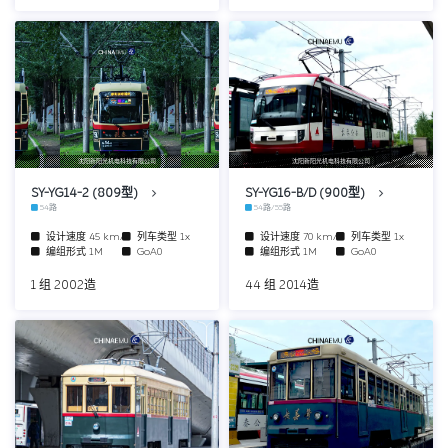
沈阳新阳光机电科技有限公司
沈阳新阳光机电科技有限公司
SY-YG14-2 (809型)
SY-YG16-B/D (900型)
54路
54路/55路
设计速度
45 km/h
列车类型
1x
设计速度
70 km/h
列车类型
1x
编组形式
1M
GoA0
编组形式
1M
GoA0
1 组 2002造
44 组 2014造