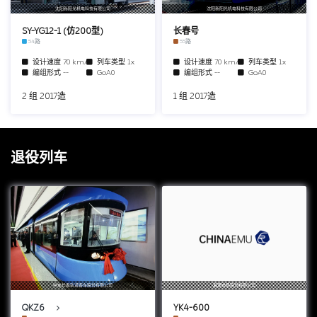
沈阳新阳光机电科技有限公司
沈阳新阳光机电科技有限公司
SY-YG12-1 (仿200型)
长春号
54路
55路
设计速度
70 km/h
列车类型
1x
设计速度
70 km/h
列车类型
1x
编组形式
--
GoA0
编组形式
--
GoA0
2 组 2017造
1 组 2017造
退役列车
中车长春轨道客车股份有限公司
湘潭电机股份有限公司
QKZ6
YK4-600