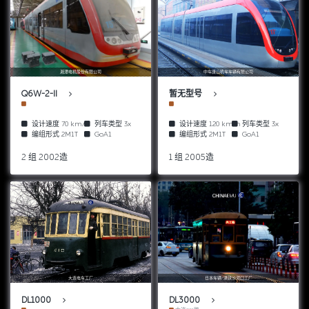
湘潭电机股份有限公司
中车唐山机车车辆有限公司
Q6W-2-II
暂无型号
设计速度
70 km/h
列车类型
3x
设计速度
120 km/h
列车类型
3x
编组形式
2M1T
GoA1
编组形式
2M1T
GoA1
2 组 2002造
1 组 2005造
大连电车工厂
日本车辆/满铁沙河口工厂
DL1000
DL3000