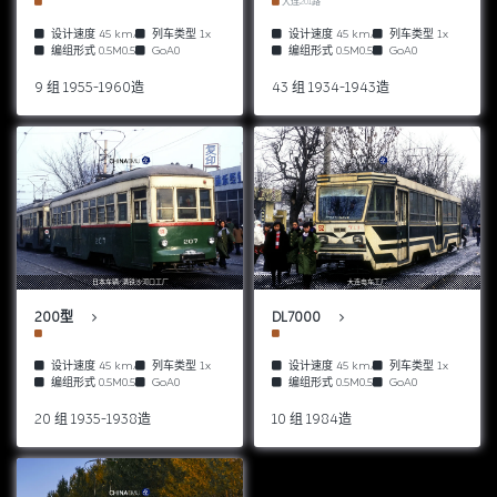
大连201路
设计速度
45 km/h
列车类型
1x
设计速度
45 km/h
列车类型
1x
编组形式
0.5M0.5T
GoA0
编组形式
0.5M0.5T
GoA0
9 组 1955-1960造
43 组 1934-1943造
日本车辆/满铁沙河口工厂
大连电车工厂
200型
DL7000
设计速度
45 km/h
列车类型
1x
设计速度
45 km/h
列车类型
1x
编组形式
0.5M0.5T
GoA0
编组形式
0.5M0.5T
GoA0
20 组 1935-1938造
10 组 1984造