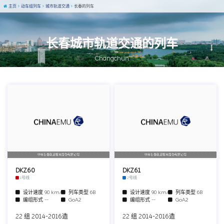
主页
动车组列车
城市轨道交通
长春的列车
长春城市轨道交通的列车
Changchun
中车长春轨道客车股份有限公司
中车长春轨道客车股份有限公司
DKZ60
DKZ61
1号线
2号线
设计速度
90 km/h
列车类型
6B
设计速度
90 km/h
列车类型
6B
编组形式
--
GoA2
编组形式
--
GoA2
22 组 2014-2016造
22 组 2014-2016造