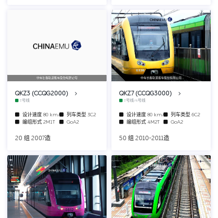
中车长春轨道客车股份有限公司
中车长春轨道客车股份有限公司
QKZ3 (CCQG2000)
QKZ7 (CCQG3000)
3号线
3号线/4号线
设计速度
80 km/h
列车类型
3C2
设计速度
80 km/h
列车类型
6C2
编组形式
2M1T
GoA2
编组形式
4M2T
GoA2
20 组 2007造
50 组 2010-2011造