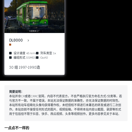
大连电车工厂
DL8000
设计速度
45 km/h
列车类型
1x
编组形式
0.5M0.5T
GoA0
30 组 1997-1998造
简要说明：
本站并非CR或者CRRC官网，内容不代表官方，不会严格执行官方命名方式/分类等，若
与官方不一致，不属于错误。本站无法保证数据的准确性，亦无法保证数据的时效性。
本站所有动车组萌化头像均获得著作权，未经授权不得进行未署名的转发或进行二次创
作。本站目前不接受任何形式的图片、视频投稿。不得将本站内容以截图、录屏等形式
用于包括但不限于抖音、快手、西瓜视频、头条等视频创作。更多内容参见
关于本站
。
一点点不一样的