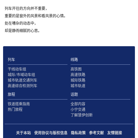
列车开往的方向并不重要，
重要的是窗外的风景和看风景的心情。
处在嘈杂的动态中，
却是静而细腻的心思。
列车
线路
干线动车组
高铁图
城际/市域动车组
高速铁路
城市轨道交通列车
城际铁路
高速综合检测列车
城市轨道
旅程
话题
铁道搭乘指南
全部内容
热门旅程
小宁交通
了解慧伊创新
关于本站
使用协议与版权信息
隐私政策
参考文献
友情链接