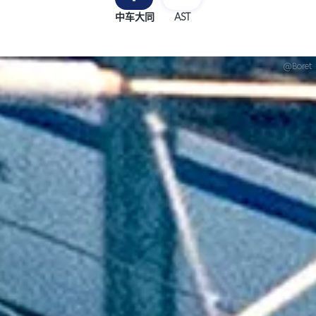
中车大同
AST
@Boret