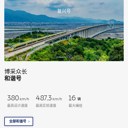
复兴号
图 / KoloFrankz
博采众长
和谐号
380
487.3
16
km/h
km/h
辆
最高设计速度
最高实验速度
最大编组
全部和谐号