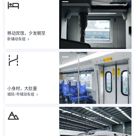
移动宾馆，夕发朝至
卧铺动车组
小身材，大肚量
城际/市域动车组