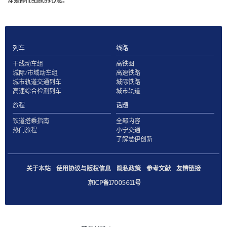
却是静而细腻的心思。
列车
线路
干线动车组
高铁图
城际/市域动车组
高速铁路
城市轨道交通列车
城际铁路
高速综合检测列车
城市轨道
旅程
话题
铁道搭乘指南
全部内容
热门旅程
小宁交通
了解慧伊创新
关于本站
使用协议与版权信息
隐私政策
参考文献
友情链接
京ICP备17005611号