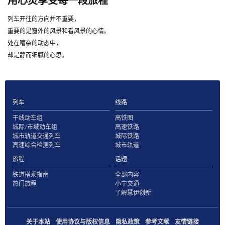
用心灵享受每一段旅程
列车开往的方向并不重要，
重要的是窗外的风景和看风景的心情。
处在嘈杂的动态中，
却是静而细腻的心思。
列车
线路
干线动车组
高铁图
城际/市域动车组
高速铁路
城市轨道交通列车
城际铁路
高速综合检测列车
城市轨道
旅程
话题
铁道搭乘指南
全部内容
热门旅程
小宁交通
了解慧伊创新
关于本站
使用协议与版权信息
隐私政策
参考文献
友情链接