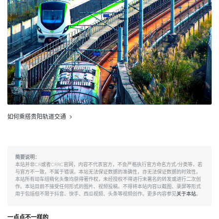
如何乘搭贵阳轨道交通
简要说明：
本站并非CR或者CRRC官网，内容不代表官方，不会严格执行官方命名方式/分类等，若
与官方不一致，不属于错误。本站无法保证数据的准确性，亦无法保证数据的时效性。
本站所有动车组萌化头像均获得著作权，未经授权不得进行未署名的转发或进行二次创
作。本站目前不接受任何形式的图片、视频投稿。不得将本站内容以截图、录屏等形式
用于包括但不限于抖音、快手、西瓜视频、头条等视频创作。更多内容参见
关于本站
。
一点点不一样的