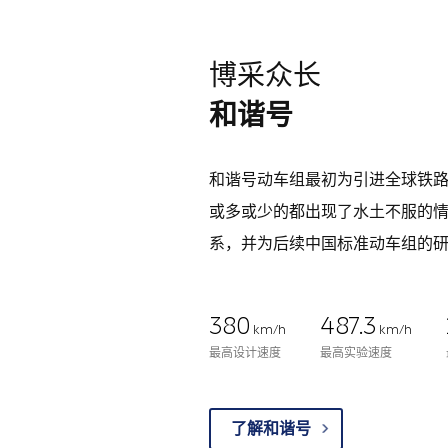
博采众长
和谐号
和谐号动车组最初为引进全球铁
或多或少的都出现了水土不服的
系，并为后续中国标准动车组的
380
487.3
km/h
km/h
最高设计速度
最高实验速度
了解和谐号