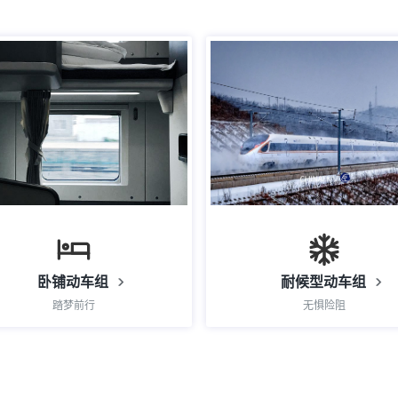
卧铺动车组
耐候型动车组
踏梦前行
无惧险阻