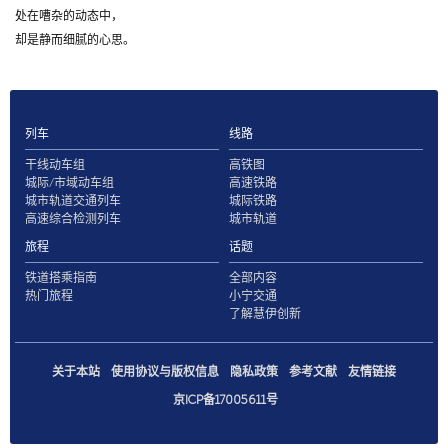
处在嘈杂的动态中，
却是静而细腻的心思。
列车
线路
干线动车组
高铁图
城际/市域动车组
高速铁路
城市轨道交通列车
城际铁路
高速综合检测列车
城市轨道
旅程
话题
铁道搭乘指南
全部内容
热门旅程
小宁交通
了解慧伊创新
关于本站
使用协议与版权信息
隐私政策
参考文献
友情链接
京ICP备17005611号