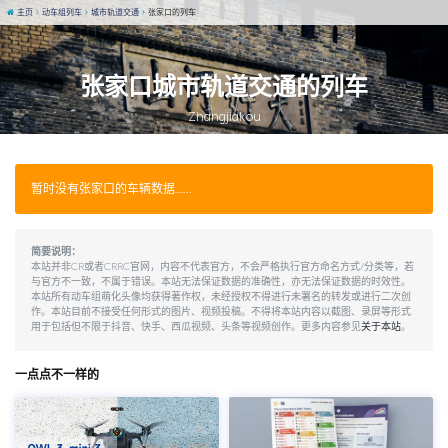
主页
动车组列车
城市轨道交通
张家口的列车
张家口城市轨道交通的列车
Zhangjiakou
暂时没有张家口的车辆数据……
简要说明：
本站并非CR或者CRRC官网，内容不代表官方，不会严格执行官方命名方式/分类等，若
与官方不一致，不属于错误。本站无法保证数据的准确性，亦无法保证数据的时效性。
本站所有动车组萌化头像均获得著作权，未经授权不得进行未署名的转发或进行二次创
作。本站目前不接受任何形式的图片、视频投稿。不得将本站内容以截图、录屏等形式
用于包括但不限于抖音、快手、西瓜视频、头条等视频创作。更多内容参见
关于本站
。
一点点不一样的