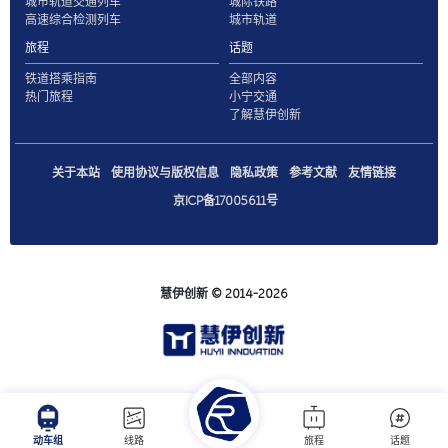
城市轨道交通列车
城际铁路
高速综合检测列车
城市轨道
旅程
话题
铁道搭乘指南
全部内容
热门旅程
小宁交通
了解慧伊创新
关于本站
使用协议与版权信息
隐私政策
参考文献
友情链接
京ICP备17005611号
慧伊创新
© 2014-2026
动车组
线路
旅程
话题