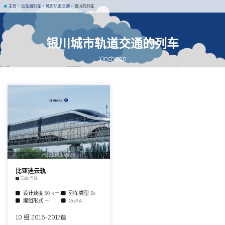
主页
动车组列车
城市轨道交通
银川的列车
银川城市轨道交通的列车
Yinchuan
广安比亚迪实业有限公司
比亚迪云轨
云轨1号线
设计速度
80 km/h
列车类型
3x
编组形式
--
GoA4
10 组 2016-2017造