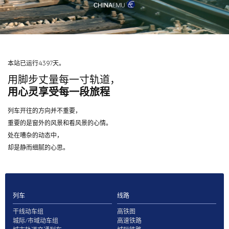
本站已运行4397天。
用脚步丈量每一寸轨道，
用心灵享受每一段旅程
列车开往的方向并不重要，
重要的是窗外的风景和看风景的心情。
处在嘈杂的动态中，
却是静而细腻的心思。
列车
线路
干线动车组
高铁图
城际/市域动车组
高速铁路