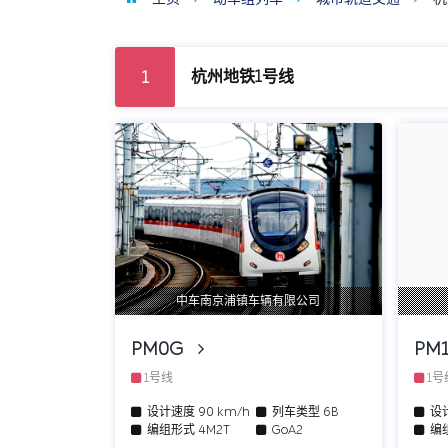
杭州地铁1号线
1
中车南京浦镇车辆有限公司
PM0G
PM
1号线
1
设计速度
90 km/h
列车类型
6B
设
编组形式
4M2T
GoA2
编