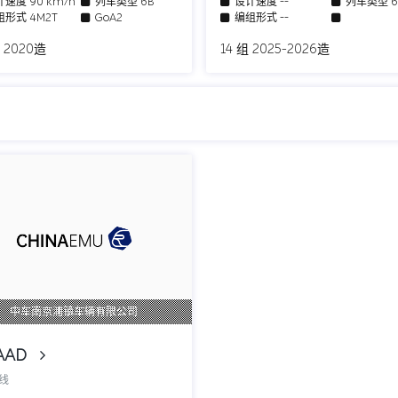
计速度
90 km/h
列车类型
6B
设计速度
--
列车类型
组形式
4M2T
GoA2
编组形式
--
 2020造
14 组 2025-2026造
中车南京浦镇车辆有限公司
AAD
号线