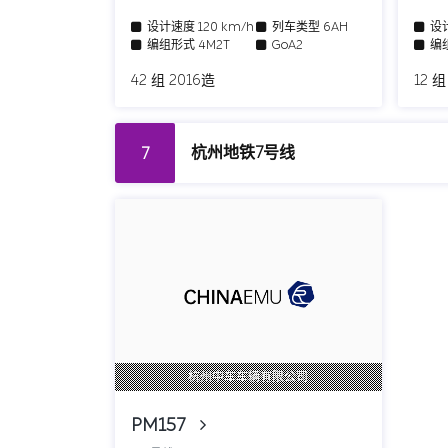
设计速度
120 km/h
列车类型
6AH
设
编组形式
4M2T
GoA2
编
42 组 2016造
12 组
杭州地铁7号线
7
杭州中车车辆有限公司
PM157