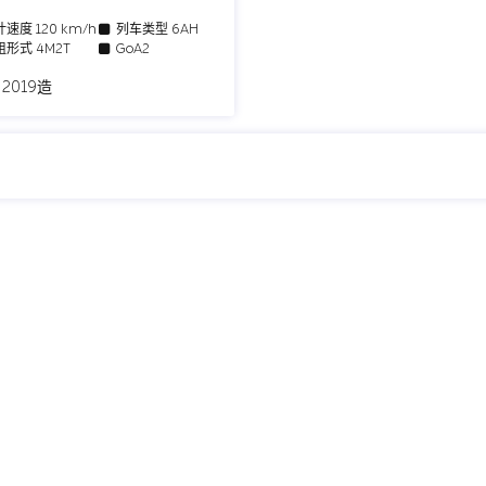
计速度
120 km/h
列车类型
6AH
组形式
4M2T
GoA2
 2019造