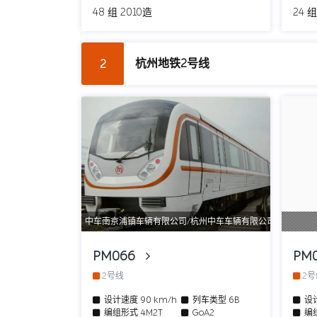
48 组 2010造
24 组
杭州地铁2号线
2
中车南京浦镇车辆有限公司/杭州中车车辆有限公司
PM066
PM
2号线
2
设计速度
90 km/h
列车类型
6B
设
编组形式
4M2T
GoA2
编