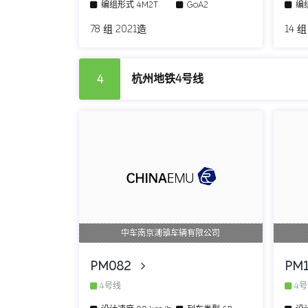
编组形式
4M2T
GoA2
编
78 组 2021造
14 组
杭州地铁4号线
4
中车南京浦镇车辆有限公司
PM082
PM
4号线
4