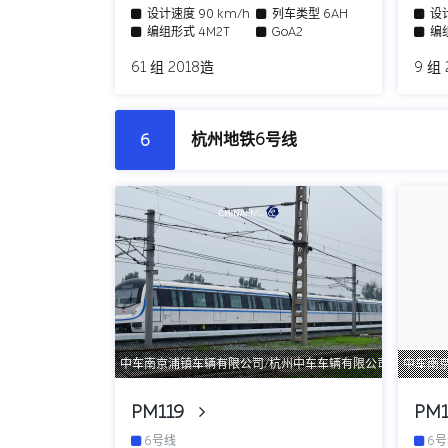
设计速度
90 km/h
列车类型
6AH
设
编组形式
4M2T
GoA2
编
61 组 2018造
9 组 
杭州地铁6号线
6
中车南京浦镇车辆有限公司/杭州中车车辆有限公司
中车南
PM119
PM
6号线
6