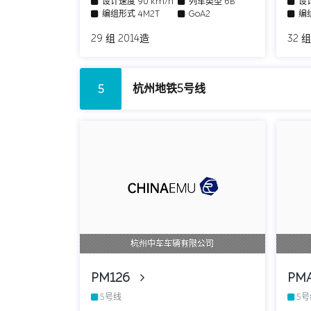
设计速度
90 km/h
列车类型
6B
设
编组形式
4M2T
GoA2
编
29 组 2014造
32 组
杭州地铁5号线
5
杭州中车车辆有限公司
PM126
PM
5号线
5