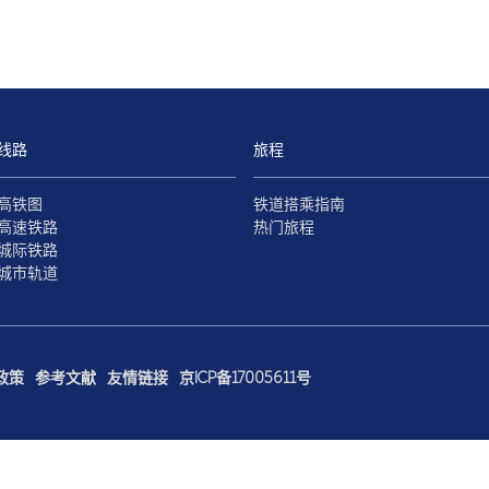
线路
旅程
高铁图
铁道搭乘指南
高速铁路
热门旅程
城际铁路
城市轨道
政策
参考文献
友情链接
京ICP备17005611号