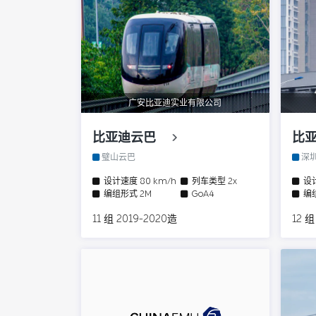
广安比亚迪实业有限公司
比亚迪云巴
比
璧山云巴
深圳
设计速度
80 km/h
列车类型
2x
设
编组形式
2M
GoA4
编
11 组 2019-2020造
12 组