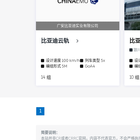
广安比亚迪实业有限公司
比亚迪云轨
比
银
设计速度
100 km/h
列车类型
5x
设
编组形式
5M
GoA4
编
14 组
10 组
1
简要说明：
本站并非CR或者CRRC官网，内容不代表官方，不会严格