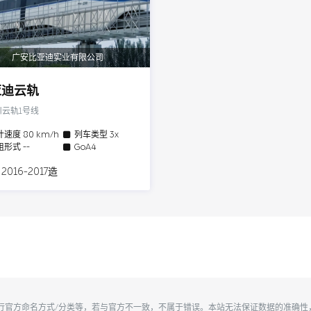
广安比亚迪实业有限公司
亚迪云轨
川云轨1号线
计速度
80 km/h
列车类型
3x
组形式
--
GoA4
 2016-2017造
执行官方命名方式/分类等，若与官方不一致，不属于错误。本站无法保证数据的准确