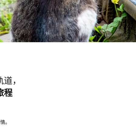
轨道，
旅程
心情。