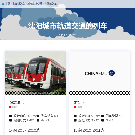
主页
动车组列车
城市轨道交通
沈阳的列车
沈阳城市轨道交通的列车
Shenyang
中车长春轨道客车股份有限公司/中车大连机车车辆有限公司
中车大连机车车辆有限公司
DKZ18
SY1
1号线
1号线
设计速度
90 km/h
列车类型
6B
设计速度
90 km/h
列车类型
6B
编组形式
3M3T
GoA2
编组形式
3M3T
GoA2
17 组 2007-2010造
15 组 2010-2011造