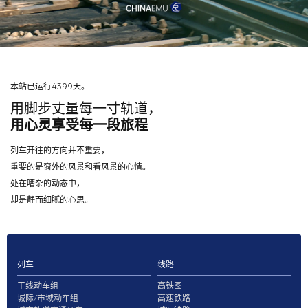
本站已运行4399天。
用脚步丈量每一寸轨道，
用心灵享受每一段旅程
列车开往的方向并不重要，
重要的是窗外的风景和看风景的心情。
处在嘈杂的动态中，
却是静而细腻的心思。
列车
线路
干线动车组
高铁图
城际/市域动车组
高速铁路