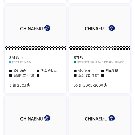
德国西门子Siemens
川崎重工业株式会社/台灣車輛股份有限公司
341系
371系
台北捷运BL板南线
台北捷运G松山新店线/台北捷运O中和新芦线
设计速度
--
列车类型
6x
设计速度
--
列车类型
6x
编组形式
4M2T
编组形式
4M2T
6 组 2003造
35 组 2005-2009造