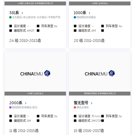
川崎重工业株式会社/台灣車輛股份有限公司
川崎重工业株式会社
381系
1000系
台北捷运G松山新店线/台北捷运O中和新芦线
桃园国际机场捷运
设计速度
--
列车类型
6x
设计速度
--
列车类型
4x
编组形式
4M2T
编组形式
4M
24 组 2010-2013造
20 组 2011-2015造
川崎重工业株式会社
德国福伊特集团/台灣車輛股份有限公司
2000系
暂无型号
桃园国际机场捷运(直达)
捷运淡海线
设计速度
--
列车类型
5x
设计速度
70 km/h
列车类型
5x
编组形式
5M
编组形式
2M1T2F
11 组 2011-2015造
15 组 2016-2017造