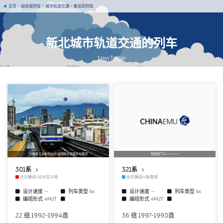
主页
动车组列车
城市轨道交通
新北的列车
新北城市轨道交通的列车
NewTaipei
川崎重工业株式会社/美国联合铁路机车集团
德国西门子Siemens
301系
321系
台北捷运R淡水信义线
台北捷运BL板南线
设计速度
--
列车类型
6x
设计速度
--
列车类型
6x
编组形式
4M2T
编组形式
4M2T
22 组 1992-1994造
36 组 1997-1998造