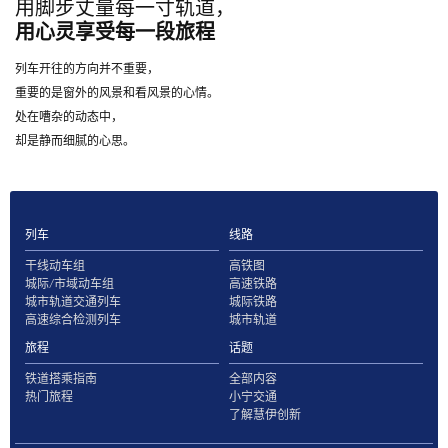
用脚步丈量每一寸轨道，
用心灵享受每一段旅程
列车开往的方向并不重要，
重要的是窗外的风景和看风景的心情。
处在嘈杂的动态中，
却是静而细腻的心思。
列车
线路
干线动车组
高铁图
城际/市域动车组
高速铁路
城市轨道交通列车
城际铁路
高速综合检测列车
城市轨道
旅程
话题
铁道搭乘指南
全部内容
热门旅程
小宁交通
了解慧伊创新