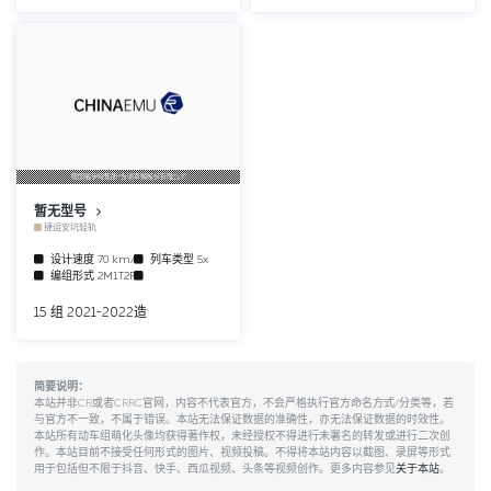
德国福伊特集团/台灣車輛股份有限公司
暂无型号
捷运安坑轻轨
设计速度
70 km/h
列车类型
5x
编组形式
2M1T2F
15 组 2021-2022造
简要说明：
本站并非CR或者CRRC官网，内容不代表官方，不会严格执行官方命名方式/分类等，若
与官方不一致，不属于错误。本站无法保证数据的准确性，亦无法保证数据的时效性。
本站所有动车组萌化头像均获得著作权，未经授权不得进行未署名的转发或进行二次创
作。本站目前不接受任何形式的图片、视频投稿。不得将本站内容以截图、录屏等形式
用于包括但不限于抖音、快手、西瓜视频、头条等视频创作。更多内容参见
关于本站
。