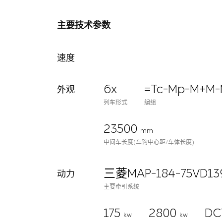
主要技术参数
速度
6x
=Tc-Mp-M+M-
外观
列车形式
编组
23500
mm
中间车长度(车钩中心距/车体长度)
三菱MAP-184-75VD13
动力
主要牵引系统
175
2800
DC
kw
kw