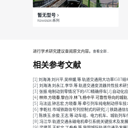
暂无型号
Kawasaki系列
进行学术研究建议查阅原文内容。
查看全部…
相关参考文献
[1] 刘海涛,刘兴平,吴梓媛,等.轨道交通用大功率IGBT结电容退化
[2] 刘海涛,刘永江,李华,等.轨道交通变流器共性技术研究综述[J
[3] 张振.电制动到零情况下的ATO精确停车[J].自动化应用,20
[4] 林帅,方晓春,黎白泠,林飞,杨中平.可靠性导向的城轨车辆牵
[5] 马法运,钟志宏,方晓春,等.牵引列车纯电制动停车技术研究[J
[6] 李乾社.市域铁路信号列控制式的研究[J].铁路通信信号工程技
[7] 陈焕玉,余俊,王志,等.动车组、电力机车、城轨列车传导干扰
[8] 冯江华.轨道交通永磁电机牵引系统关键技术及发展趋势[J]
[9] 梁建英,王松文,丁叁叁,等.我国城际轨道交通及发展[J].机