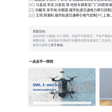
[10] 马喜成,李梁,刘家栋,等.地铁车辆客室门门间距取值分析与
[11] 刘敏军,宋平岗,许期英.城市轨道交通电力牵引控制系
[12] 王珂,邢湘利.城市轨道交通牵引电气控制[M].上海:
简要说明：
本站并非CR或者CRRC官网，内容不代表官方，不会严格
得著作权，未经授权不得进行未署名的转发或进行二次创作
更多内容参见
关于本站
。
一点点不一样的