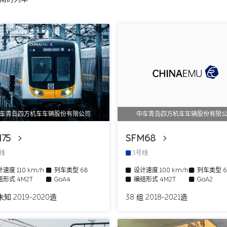
车青岛四方机车车辆股份有限公司
中车青岛四方机车车辆股份有限
M75
SFM68
号线
3号线
计速度
110 km/h
列车类型
6B
设计速度
100 km/h
列车类型
组形式
4M2T
GoA4
编组形式
4M2T
GoA2
知 2019-2020造
38 组 2018-2021造