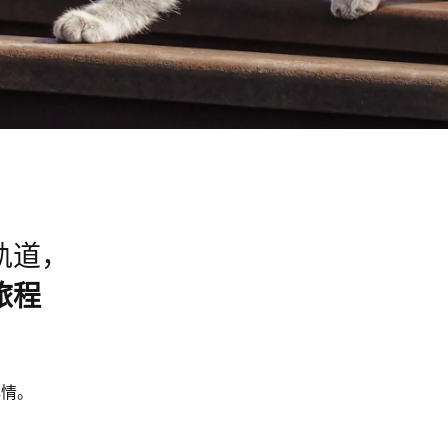
轨道，
旅程
心情。