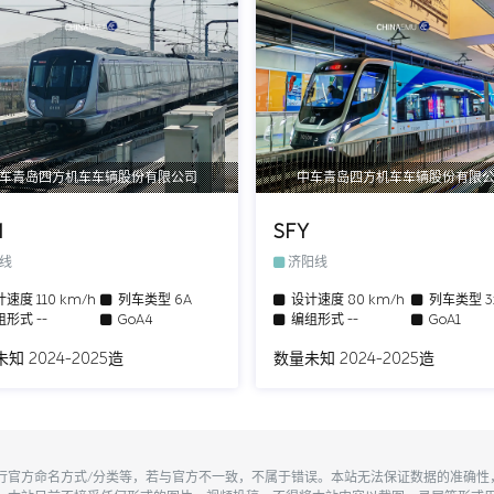
车青岛四方机车车辆股份有限公司
中车青岛四方机车车辆股份有限
M
SFY
号线
济阳线
计速度
110 km/h
列车类型
6A
设计速度
80 km/h
列车类型
组形式
--
GoA4
编组形式
--
GoA1
知 2024-2025造
数量未知 2024-2025造
执行官方命名方式/分类等，若与官方不一致，不属于错误。本站无法保证数据的准确