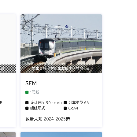
公司
中车青岛四方机车车辆股份有限公司
SFM
4号线
6B
设计速度
90 km/h
列车类型
6A
编组形式
--
GoA4
数量未知 2024-2025造