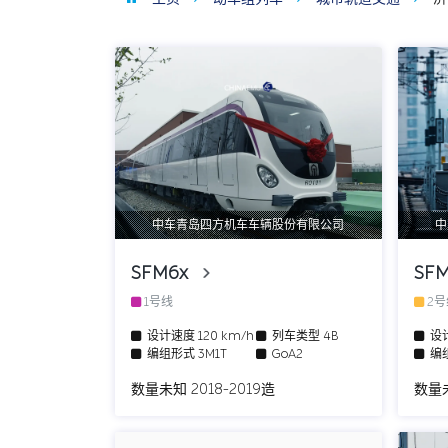
中车青岛四方机车车辆股份有限公司
中
SFM6x
SF
1号线
2
设计速度
120 km/h
列车类型
4B
设
编组形式
3M1T
GoA2
编
数量未知 2018-2019造
数量未