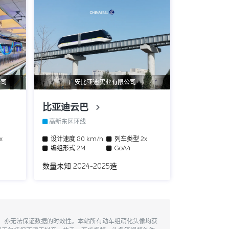
公司
广安比亚迪实业有限公司
比亚迪云巴
高新东区环线
3x
设计速度
80 km/h
列车类型
2x
编组形式
2M
GoA4
数量未知 2024-2025造
性，亦无法保证数据的时效性。本站所有动车组萌化头像均获