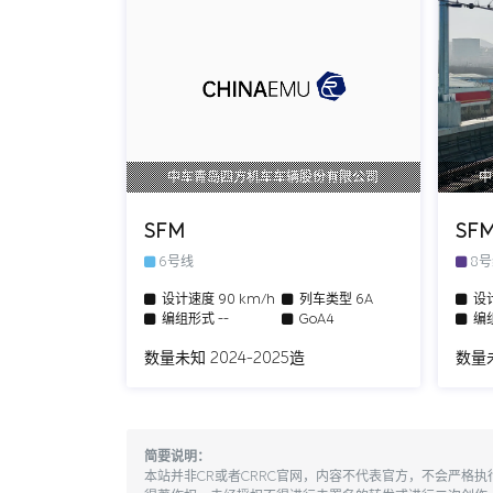
中车青岛四方机车车辆股份有限公司
中
SFM
SF
6号线
8
设计速度
90 km/h
列车类型
6A
设
编组形式
--
GoA4
编
数量未知 2024-2025造
数量未
简要说明：
本站并非CR或者CRRC官网，内容不代表官方，不会严格