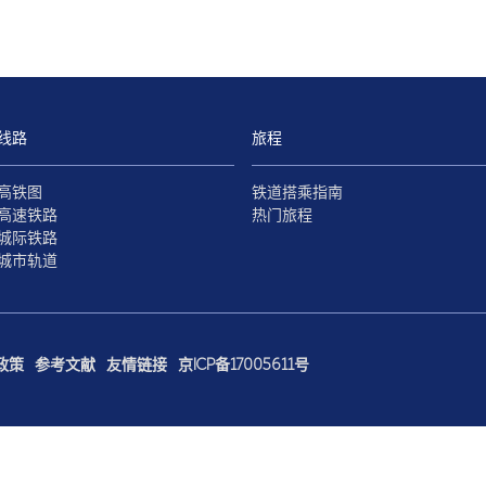
线路
旅程
高铁图
铁道搭乘指南
高速铁路
热门旅程
城际铁路
城市轨道
政策
参考文献
友情链接
京ICP备17005611号