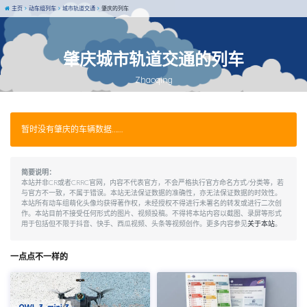
主页
动车组列车
城市轨道交通
肇庆的列车
肇庆城市轨道交通的列车
Zhaoqing
暂时没有肇庆的车辆数据……
简要说明：
本站并非CR或者CRRC官网，内容不代表官方，不会严格执行官方命名方式/分类等，若
与官方不一致，不属于错误。本站无法保证数据的准确性，亦无法保证数据的时效性。
本站所有动车组萌化头像均获得著作权，未经授权不得进行未署名的转发或进行二次创
作。本站目前不接受任何形式的图片、视频投稿。不得将本站内容以截图、录屏等形式
用于包括但不限于抖音、快手、西瓜视频、头条等视频创作。更多内容参见
关于本站
。
一点点不一样的