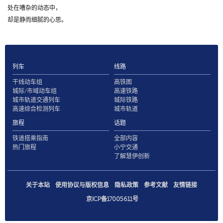
处在嘈杂的动态中，
却是静而细腻的心思。
列车
线路
干线动车组
高铁图
城际/市域动车组
高速铁路
城市轨道交通列车
城际铁路
高速综合检测列车
城市轨道
旅程
话题
铁道搭乘指南
全部内容
热门旅程
小宁交通
了解慧伊创新
关于本站
使用协议与版权信息
隐私政策
参考文献
友情链接
京ICP备17005611号