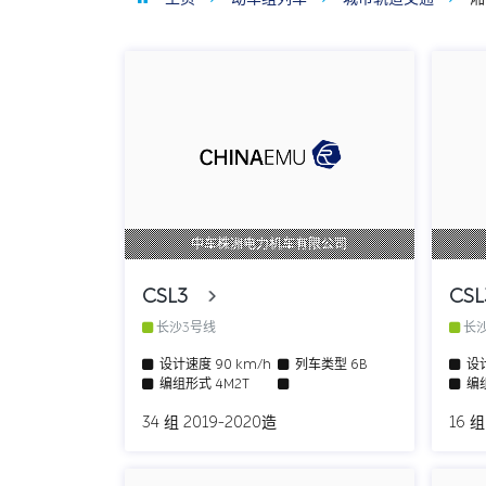
中车株洲电力机车有限公司
CSL3
CS
长沙3号线
长
设计速度
90 km/h
列车类型
6B
设
编组形式
4M2T
编
34 组 2019-2020造
16 组