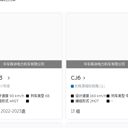
中车株洲电力机车有限公司
中车株洲电力机车有限公司
L3
CJ6
沙3号线
长株潭城际铁路(S1)
计速度
90 km/h
列车类型
6B
设计速度
160 km/h
列车类型
组形式
4M2T
编组形式
2M2T
--
 2022-2023造
13 组