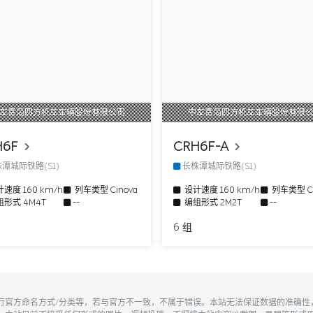
车青岛四方机车车辆股份有限公司
中车青岛四方机车车辆股份有限
H6F
CRH6F-A
潭城际铁路(S1)
长株潭城际铁路(S1)
计速度
160 km/h
列车类型
Cinova
设计速度
160 km/h
列车类型
C
组形式
4M4T
--
编组形式
2M2T
--
6 组
执行官方命名方式/分类等，若与官方不一致，不属于错误。本站无法保证数据的准确