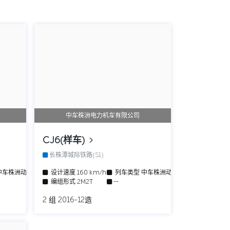
中车株洲电力机车有限公司
CJ6(样车)
长株潭城际铁路(S1)
中车株洲动车组
设计速度
160 km/h
列车类型
中车株洲动车组
编组形式
2M2T
--
2 组 2016-12造