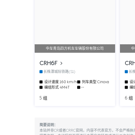
中车青岛四方机车车辆股份有限公司
中
CRH6F
CR
长株潭城际铁路(S1)
长株
设计速度
160 km/h
列车类型
Cinova
设
编组形式
4M4T
--
编
5 组
6 组
简要说明：
本站并非CR或者CRRC官网，内容不代表官方，不会严格