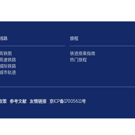
线路
旅程
高铁图
铁道搭乘指南
高速铁路
热门旅程
城际铁路
城市轨道
政策
参考文献
友情链接
京ICP备17005611号