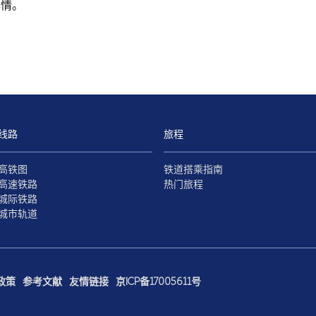
心情。
线路
旅程
高铁图
铁道搭乘指南
高速铁路
热门旅程
城际铁路
城市轨道
政策
参考文献
友情链接
京ICP备17005611号