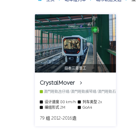
日本三菱重工
CrystalMover
澳門輕軌氹仔綫/澳門輕軌橫琴綫/澳門輕軌石排灣綫
设计速度
80 km/h
列车类型
2x
编组形式
2M
GoA4
79 组 2012-2016造