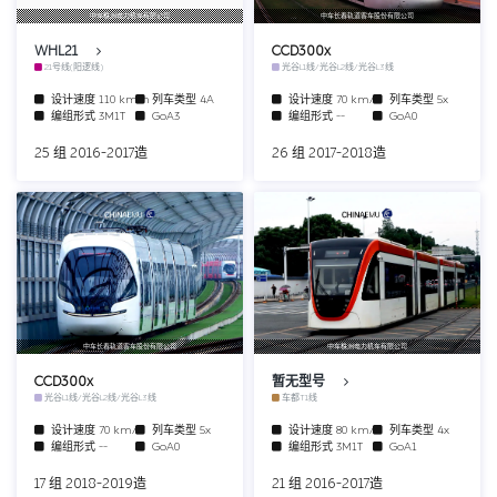
中车株洲电力机车有限公司
中车长春轨道客车股份有限公司
WHL21
CCD300x
21号线(阳逻线)
光谷L1线/光谷L2线/光谷L3线
设计速度
110 km/h
列车类型
4A
设计速度
70 km/h
列车类型
5x
编组形式
3M1T
GoA3
编组形式
--
GoA0
25 组 2016-2017造
26 组 2017-2018造
中车长春轨道客车股份有限公司
中车株洲电力机车有限公司
CCD300x
暂无型号
光谷L1线/光谷L2线/光谷L3线
车都T1线
设计速度
70 km/h
列车类型
5x
设计速度
80 km/h
列车类型
4x
编组形式
--
GoA0
编组形式
3M1T
GoA1
17 组 2018-2019造
21 组 2016-2017造