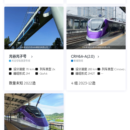
中车青岛四方机车车辆股份有限公司
中车青岛四方机车车辆股份有限公司
光谷光子号
CRH6A-A(2.0)
光谷空轨旅游专线
新城快线
设计速度
70 km/h
列车类型
2x
设计速度
200 km/h
列车类型
Cinova 2.
编组形式
2M
GoA4
编组形式
2M2T
--
数量未知 2022造
4 组 2023-12造