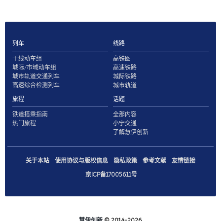
列车
线路
干线动车组
高铁图
城际/市域动车组
高速铁路
城市轨道交通列车
城际铁路
高速综合检测列车
城市轨道
旅程
话题
铁道搭乘指南
全部内容
热门旅程
小宁交通
了解慧伊创新
关于本站
使用协议与版权信息
隐私政策
参考文献
友情链接
京ICP备17005611号
慧伊创新
© 2014-2026