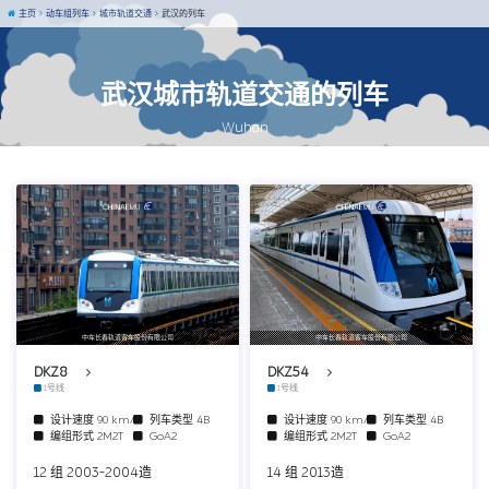
主页
动车组列车
城市轨道交通
武汉的列车
武汉城市轨道交通的列车
Wuhan
中车长春轨道客车股份有限公司
中车长春轨道客车股份有限公司
DKZ8
DKZ54
1号线
1号线
设计速度
90 km/h
列车类型
4B
设计速度
90 km/h
列车类型
4B
编组形式
2M2T
GoA2
编组形式
2M2T
GoA2
12 组 2003-2004造
14 组 2013造