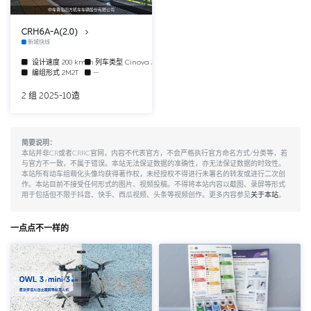
中车青岛四方机车车辆股份有限公司
CRH6A-A(2.0)
新城快线
设计速度
200 km/h
列车类型
Cinova 2.0
编组形式
2M2T
--
2 组 2025-10造
简要说明：
本站并非CR或者CRRC官网，内容不代表官方，不会严格执行官方命名方式/分类等，若
与官方不一致，不属于错误。本站无法保证数据的准确性，亦无法保证数据的时效性。
本站所有动车组萌化头像均获得著作权，未经授权不得进行未署名的转发或进行二次创
作。本站目前不接受任何形式的图片、视频投稿。不得将本站内容以截图、录屏等形式
用于包括但不限于抖音、快手、西瓜视频、头条等视频创作。更多内容参见
关于本站
。
一点点不一样的