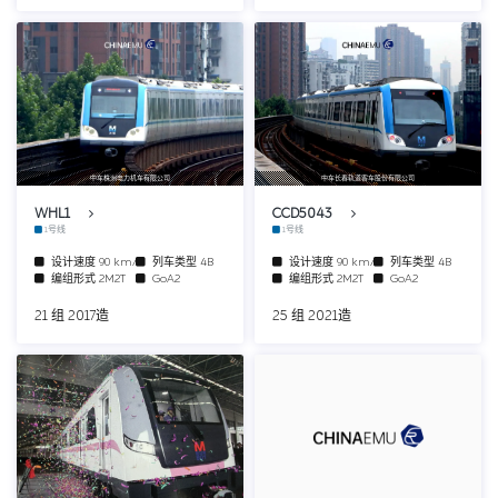
中车株洲电力机车有限公司
中车长春轨道客车股份有限公司
WHL1
CCD5043
1号线
1号线
设计速度
90 km/h
列车类型
4B
设计速度
90 km/h
列车类型
4B
编组形式
2M2T
GoA2
编组形式
2M2T
GoA2
21 组 2017造
25 组 2021造