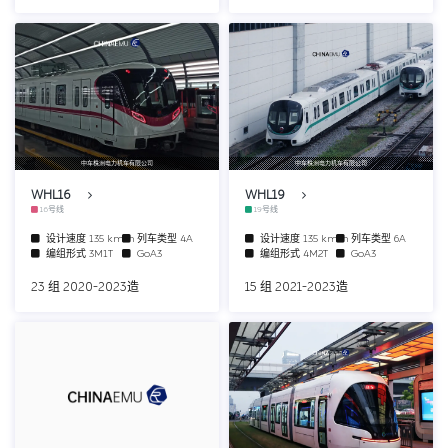
中车株洲电力机车有限公司
中车株洲电力机车有限公司
WHL16
WHL19
16号线
19号线
设计速度
135 km/h
列车类型
4A
设计速度
135 km/h
列车类型
6A
编组形式
3M1T
GoA3
编组形式
4M2T
GoA3
23 组 2020-2023造
15 组 2021-2023造