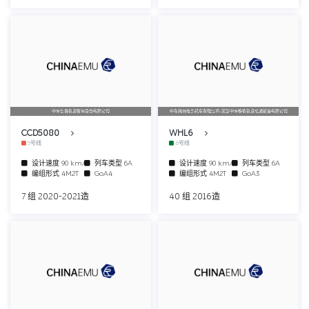
中车长春轨道客车股份有限公司
中车株洲电力机车有限公司/武汉中车株机轨道交通装备有限公司
CCD5080
WHL6
5号线
6号线
设计速度
90 km/h
列车类型
6A
设计速度
90 km/h
列车类型
6A
编组形式
4M2T
GoA4
编组形式
4M2T
GoA3
7 组 2020-2021造
40 组 2016造