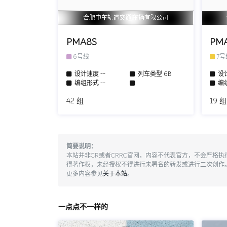
合肥中车轨道交通车辆有限公司
PMA8S
PM
6号线
7
设计速度
--
列车类型
6B
设
编组形式
--
编
42 组
19 组
简要说明：
本站并非CR或者CRRC官网，内容不代表官方，不会严格
得著作权，未经授权不得进行未署名的转发或进行二次创作
更多内容参见
关于本站
。
一点点不一样的