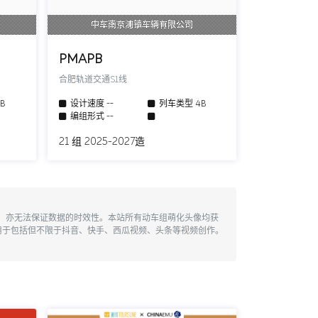
司
中车南京浦镇车辆有限公司
PMAPB
合肥轨道交通S1线
6B
设计速度
--
列车类型
4B
编组形式
--
21 组 2025-2027造
性，亦无法保证数据的时效性。本站所有动车组萌化头像均获
用于包括但不限于抖音、快手、西瓜视频、头条等视频创作。