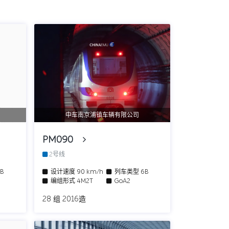
中车南京浦镇车辆有限公司
PM090
2号线
6B
设计速度
90 km/h
列车类型
6B
编组形式
4M2T
GoA2
28 组 2016造