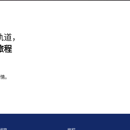
轨道，
旅程
心情。