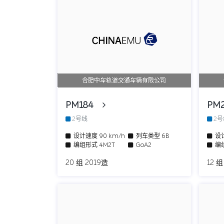
合肥中车轨道交通车辆有限公司
PM184
PM
2号线
2
设计速度
90 km/h
列车类型
6B
设
编组形式
4M2T
GoA2
编
20 组 2019造
12 组