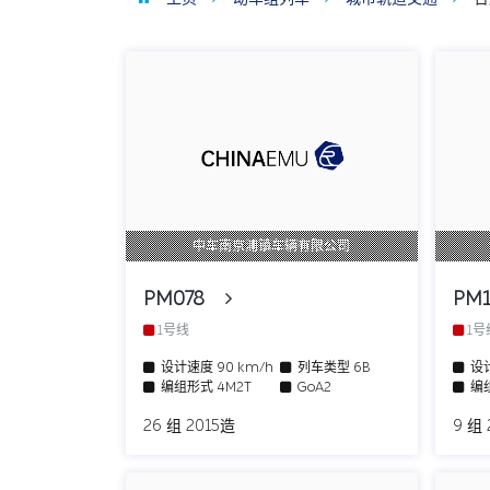
中车南京浦镇车辆有限公司
PM078
PM
1号线
1
设计速度
90 km/h
列车类型
6B
设
编组形式
4M2T
GoA2
编
26 组 2015造
9 组 