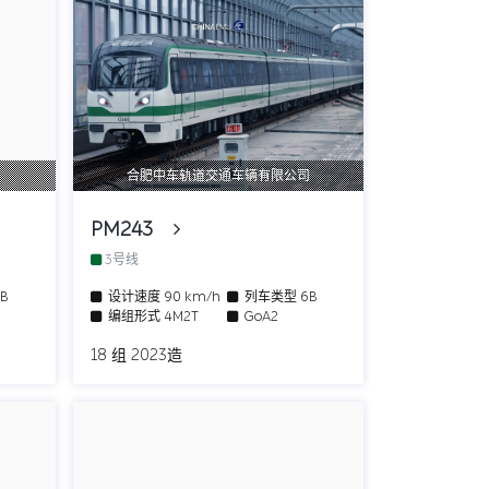
司
合肥中车轨道交通车辆有限公司
PM243
3号线
6B
设计速度
90 km/h
列车类型
6B
编组形式
4M2T
GoA2
18 组 2023造