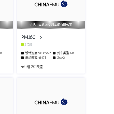
司
合肥中车轨道交通车辆有限公司
PM160
5号线
6B
设计速度
90 km/h
列车类型
6B
编组形式
4M2T
GoA2
46 组 2019造