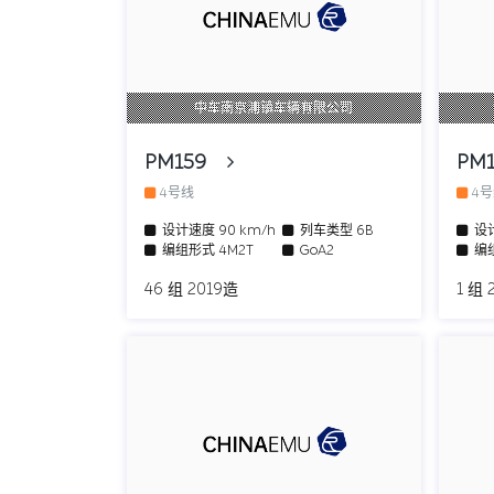
中车南京浦镇车辆有限公司
PM159
PM
4号线
4
设计速度
90 km/h
列车类型
6B
设
编组形式
4M2T
GoA2
编
46 组 2019造
1 组 