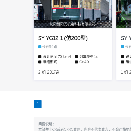
沈阳新阳光机电科技有限公司
SY-YG12-1 (仿200型)
SY-
长春54路
长春
设计速度
70 km/h
列车类型
1x
设
编组形式
--
GoA0
编
2 组 2017造
1 组 
1
简要说明：
本站并非CR或者CRRC官网，内容不代表官方，不会严格