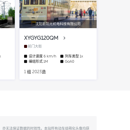
沈阳新阳光机电科技有限公司
XYGYG120QM
前门大街
x
设计速度
6 km/h
列车类型
1x
编组形式
1M
GoA0
1 组 2023造
性，亦无法保证数据的时效性。本站所有动车组萌化头像均获