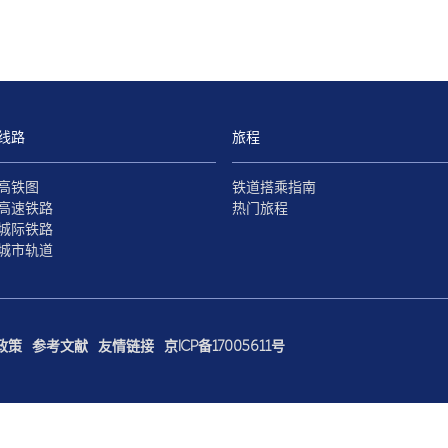
线路
旅程
高铁图
铁道搭乘指南
高速铁路
热门旅程
城际铁路
城市轨道
政策
参考文献
友情链接
京ICP备17005611号