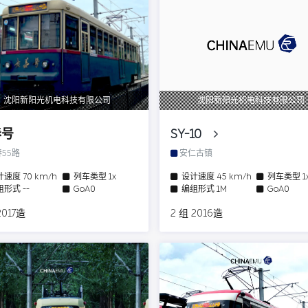
沈阳新阳光机电科技有限公司
沈阳新阳光机电科技有限公司
春号
SY-10
55路
安仁古镇
计速度
70 km/h
列车类型
1x
设计速度
45 km/h
列车类型
1
组形式
--
GoA0
编组形式
1M
GoA0
2017造
2 组 2016造