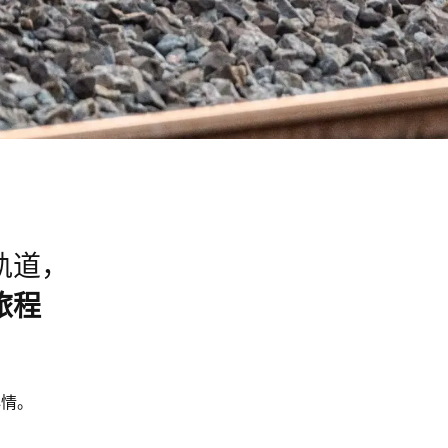
轨道，
旅程
心情。