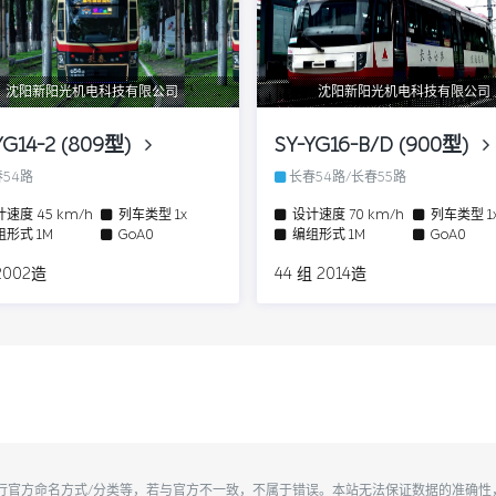
沈阳新阳光机电科技有限公司
沈阳新阳光机电科技有限公司
YG14-2 (809型)
SY-YG16-B/D (900型)
54路
长春54路/长春55路
计速度
45 km/h
列车类型
1x
设计速度
70 km/h
列车类型
1
组形式
1M
GoA0
编组形式
1M
GoA0
2002造
44 组 2014造
执行官方命名方式/分类等，若与官方不一致，不属于错误。本站无法保证数据的准确