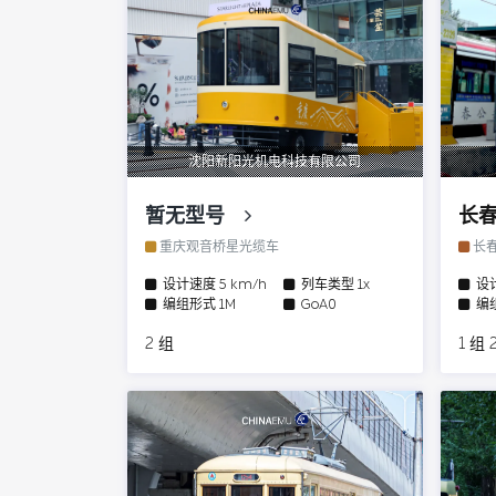
沈阳新阳光机电科技有限公司
暂无型号
长
重庆观音桥星光缆车
长春
设计速度
5 km/h
列车类型
1x
设
编组形式
1M
GoA0
编
2 组
1 组 