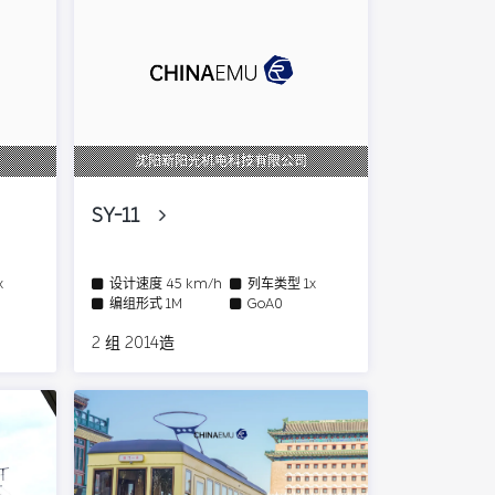
沈阳新阳光机电科技有限公司
SY-11
x
设计速度
45 km/h
列车类型
1x
编组形式
1M
GoA0
2 组 2014造