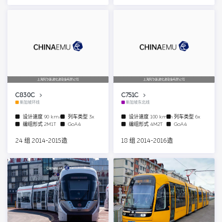
上海阿尔斯通交通设备有限公司
上海阿尔斯通交通设备有限公司
C830C
C751C
新加坡环线
新加坡东北线
设计速度
90 km/h
列车类型
3x
设计速度
100 km/h
列车类型
6x
编组形式
2M1T
GoA4
编组形式
4M2T
GoA4
24 组 2014-2015造
18 组 2014-2016造