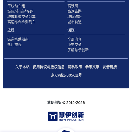
干线动车组
高铁图
城际/市域动车组
高速铁路
城市轨道交通列车
城际铁路
高速综合检测列车
城市轨道
旅程
话题
铁道搭乘指南
全部内容
热门旅程
小宁交通
了解慧伊创新
关于本站
使用协议与版权信息
隐私政策
参考文献
友情链接
京ICP备17005611号
慧伊创新
© 2014-2026