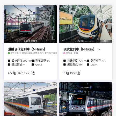
都城嘉慕/阿爾斯通
都城嘉慕/GEC Alsthom
港鐵現代化列車【M-Train】
現代化列車【M-train】
港铁观塘线/港铁荃湾线/港铁港岛线/港铁将军澳线
港铁迪士尼线
设计速度
100 km/h
列车类型
8A
设计速度
70 km/h
列车类型
4A
编组形式
--
GoA2
编组形式
4M
GoA4
65 组 1977-1998造
3 组 1992造