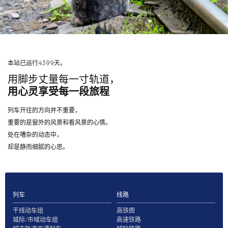
本站已运行4399天。
用脚步丈量每一寸轨道，
用心灵享受每一段旅程
列车开往的方向并不重要，
重要的是窗外的风景和看风景的心情。
处在嘈杂的动态中，
却是静而细腻的心思。
列车
线路
干线动车组
高铁图
城际/市域动车组
高速铁路