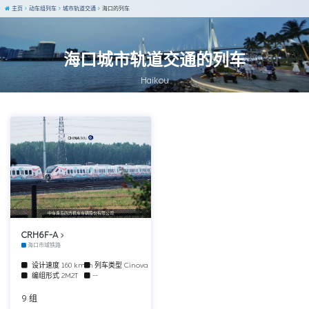
主页
动车组列车
城市轨道交通
海口的列车
海口城市轨道交通的列车
Haikou
中车青岛四方机车车辆股份有限公司
CRH6F-A
海口市域铁路
设计速度
160 km/h
列车类型
Cinova
编组形式
2M2T
--
9 组