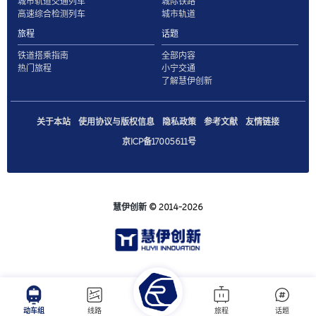
城市轨道交通列车
城际铁路
高速综合检测列车
城市轨道
旅程
话题
铁道搭乘指南
全部内容
热门旅程
小宁交通
了解慧伊创新
关于本站
使用协议与版权信息
隐私政策
参考文献
友情链接
京ICP备17005611号
慧伊创新
© 2014-2026
动车组
线路
旅程
话题