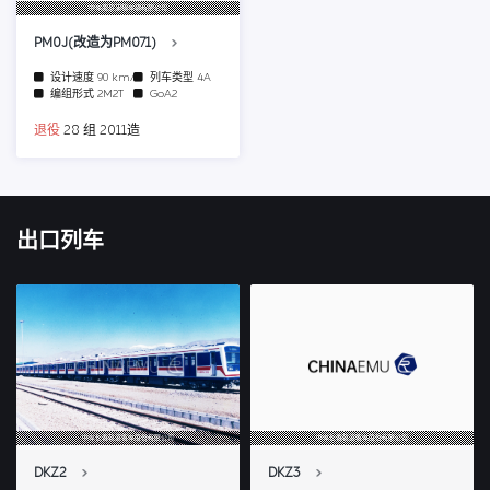
中车南京浦镇车辆有限公司
PM0J(改造为PM071)
设计速度
90 km/h
列车类型
4A
编组形式
2M2T
GoA2
退役
28 组 2011造
出口列车
中车长春轨道客车股份有限公司
中车长春轨道客车股份有限公司
DKZ2
DKZ3