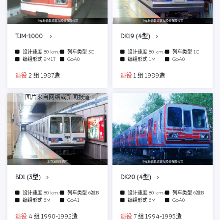
中车长春轨道客车股份有限公司
中车长春轨道客车股份有限公司
TJM-1000
DK19 (4型)
设计速度
80 km/h
列车类型
3C
设计速度
80 km/h
列车类型
1C
编组形式
2M1T
GoA0
编组形式
1M
GoA0
退役
2 组 1987造
退役
1 组 1989造
图片来自网络或新闻报道
北京地铁车辆厂
中车长春轨道客车股份有限公司
BD1 (3型)
DK20 (4型)
设计速度
80 km/h
列车类型
6准B
设计速度
80 km/h
列车类型
6准B
编组形式
6M
GoA1
编组形式
6M
GoA0
退役
4 组 1990-1992造
退役
7 组 1994-1995造