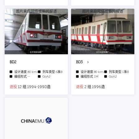
图片来自网络或新闻报道
图片来自网络或新闻报道
北京地铁车辆厂
北京地铁车辆厂
BD2
BD3
设计速度
80 km/h
列车类型
6准B
设计速度
80 km/h
列车类型
1准B
编组形式
--
GoA2
编组形式
1M
GoA2
退役
12 组 1994-1998造
退役
2 组 1996造