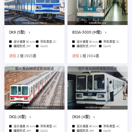
中车长春轨道客车股份有限公司
东急车辆制造株式会社
DK9 (5型)
BSSA-3000 (M型)
设计速度
80 km/h
列车类型
2C
设计速度
80 km/h
列车类型
3C
编组形式
2M
GoA0
编组形式
2M1T
GoA0
退役
2 组 1983造
退役
1 组 1984造
图片来自网络或新闻报道
图片来自网络或新闻报道
中车长春轨道客车股份有限公司
中车长春轨道客车股份有限公司
DK11 (6型)
DK16 (4型)
设计速度
80 km/h
列车类型
4C
设计速度
80 km/h
列车类型
4C
编组形式
4M
GoA2
编组形式
4M
GoA0