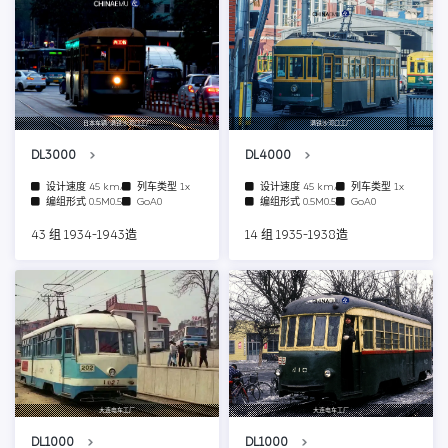
日本车辆/满铁沙河口工厂
满铁沙河口工厂
DL3000
DL4000
设计速度
45 km/h
列车类型
1x
设计速度
45 km/h
列车类型
1x
编组形式
0.5M0.5T
GoA0
编组形式
0.5M0.5T
GoA0
43 组 1934-1943造
14 组 1935-1938造
大连电车工厂
大连电车工厂
DL1000
DL1000