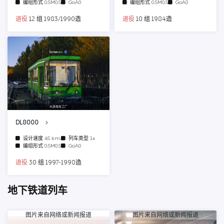
编组形式
0.5M0.5T
GoA0
编组形式
0.5M0.5T
GoA0
退役
12 组 1983/1990造
退役
10 组 1984造
大连电车工厂
DL8000
设计速度
45 km/h
列车类型
1x
编组形式
0.5M0.5T
GoA0
退役
30 组 1997-1998造
地下铁道列车
图片来自网络或新闻报道
图片来自网络或新闻报道