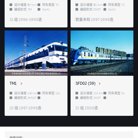
设计速度
80 km/h
列车类型
7C
设计速度
80 km/h
列车类型
7C
编组形式
7M
GoA1
编组形式
5M2T
GoA1
31 组 1996-1998造
数量未知 1997-1999造
中车株洲电力机车有限公司/中车长春轨道客车股份有限公司
中车青岛四方机车车辆股份有限公司
TM1
SFD02 (S9)
设计速度
140 km/h
列车类型
12x
设计速度
110 km/h
列车类型
3x
编组形式
2M10T
编组形式
1M2T
10 组 1997-1999造
15 组 2000造