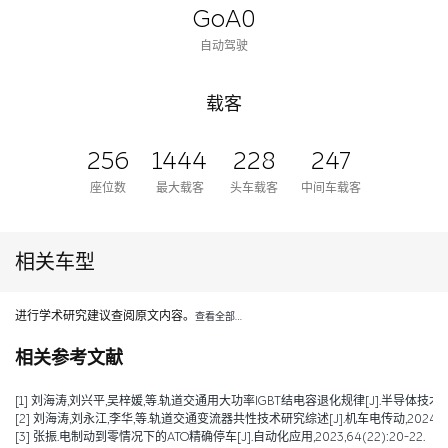
GoA0
自动驾驶
载客
256
1444
228
247
座位数
最大载客
头车载客
中间车载客
相关车型
进行学术研究建议查阅原文内容。
查看全部…
相关参考文献
[1] 刘海涛,刘兴平,吴梓媛,等.轨道交通用大功率IGBT结电容退化规律[J].半导体技术,2024,
[2] 刘海涛,刘永江,李华,等.轨道交通变流器共性技术研究综述[J].机车电传动,2024,(04)
[3] 张振.电制动到零情况下的ATO精确停车[J].自动化应用,2023,64(22):20-22.