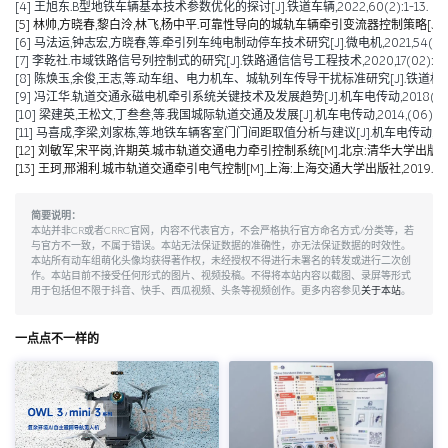
[4] 王旭东.B型地铁车辆基本技术参数优化的探讨[J].铁道车辆,2022,60(2):1-13.
[5] 林帅,方晓春,黎白泠,林飞,杨中平.可靠性导向的城轨车辆牵引变流器控制策略[J].电工技术学
[6] 马法运,钟志宏,方晓春,等.牵引列车纯电制动停车技术研究[J].微电机,2021,54(04):
[7] 李乾社.市域铁路信号列控制式的研究[J].铁路通信信号工程技术,2020,17(02):10-
[8] 陈焕玉,余俊,王志,等.动车组、电力机车、城轨列车传导干扰标准研究[J].铁道机车车辆,20
[9] 冯江华.轨道交通永磁电机牵引系统关键技术及发展趋势[J].机车电传动,2018(06):9
[10] 梁建英,王松文,丁叁叁,等.我国城际轨道交通及发展[J].机车电传动,2014,(06):6-9
[11] 马喜成,李梁,刘家栋,等.地铁车辆客室门门间距取值分析与建议[J].机车电传动,2014,(
[12] 刘敏军,宋平岗,许期英.城市轨道交通电力牵引控制系统[M].北京:清华大学出版社,
[13] 王珂,邢湘利.城市轨道交通牵引电气控制[M].上海:上海交通大学出版社,2019.
简要说明：
本站并非CR或者CRRC官网，内容不代表官方，不会严格执行官方命名方式/分类等，若
与官方不一致，不属于错误。本站无法保证数据的准确性，亦无法保证数据的时效性。
本站所有动车组萌化头像均获得著作权，未经授权不得进行未署名的转发或进行二次创
作。本站目前不接受任何形式的图片、视频投稿。不得将本站内容以截图、录屏等形式
用于包括但不限于抖音、快手、西瓜视频、头条等视频创作。更多内容参见
关于本站
。
一点点不一样的