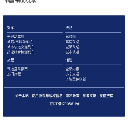
却是静而细腻的心思。
列车
线路
干线动车组
高铁图
城际/市域动车组
高速铁路
城市轨道交通列车
城际铁路
高速综合检测列车
城市轨道
旅程
话题
铁道搭乘指南
全部内容
热门旅程
小宁交通
了解慧伊创新
关于本站
使用协议与版权信息
隐私政策
参考文献
友情链接
京ICP备17005611号