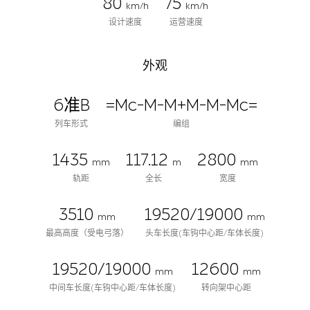
80
75
km/h
km/h
设计速度
运营速度
外观
6准B
=Mc-M-M+M-M-Mc=
列车形式
编组
1435
117.12
2800
mm
m
mm
轨距
全长
宽度
3510
19520/19000
mm
mm
最高高度（受电弓落）
头车长度(车钩中心距/车体长度)
19520/19000
12600
mm
mm
中间车长度(车钩中心距/车体长度)
转向架中心距