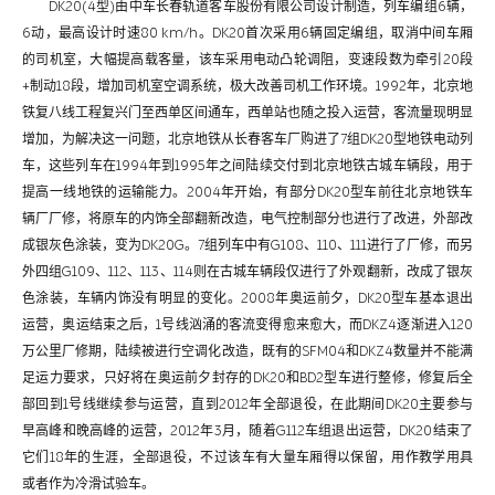
DK20(4型)由中车长春轨道客车股份有限公司设计制造，列车编组6辆，
6动，最高设计时速80 km/h。DK20首次采用6辆固定编组，取消中间车厢
的司机室，大幅提高载客量，该车采用电动凸轮调阻，变速段数为牵引20段
+制动18段，增加司机室空调系统，极大改善司机工作环境。1992年，北京地
铁复八线工程复兴门至西单区间通车，西单站也随之投入运营，客流量现明显
增加，为解决这一问题，北京地铁从长春客车厂购进了7组DK20型地铁电动列
车，这些列车在1994年到1995年之间陆续交付到北京地铁古城车辆段，用于
提高一线地铁的运输能力。2004年开始，有部分DK20型车前往北京地铁车
辆厂厂修，将原车的内饰全部翻新改造，电气控制部分也进行了改进，外部改
成银灰色涂装，变为DK20G。7组列车中有G108、110、111进行了厂修，而另
外四组G109、112、113、114则在古城车辆段仅进行了外观翻新，改成了银灰
色涂装，车辆内饰没有明显的变化。2008年奥运前夕，DK20型车基本退出
运营，奥运结束之后，1号线汹涌的客流变得愈来愈大，而DKZ4逐渐进入120
万公里厂修期，陆续被进行空调化改造，既有的SFM04和DKZ4数量并不能满
足运力要求，只好将在奥运前夕封存的DK20和BD2型车进行整修，修复后全
部回到1号线继续参与运营，直到2012年全部退役，在此期间DK20主要参与
早高峰和晚高峰的运营，2012年3月，随着G112车组退出运营，DK20结束了
它们18年的生涯，全部退役，不过该车有大量车厢得以保留，用作教学用具
或者作为冷滑试验车。