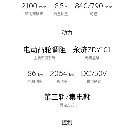
2100
8.5
840/790
mm
t
mm
转向架轴距
自重轴重
轮径
动力
电动凸轮调阻
永济ZDY101
主要牵引系统
电机型号
86
2064
DC750V
kw
kw
电机功率
总功率
供电制式
第三轨/集电靴
受电方式
控制