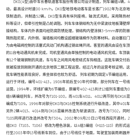
DK8(4型)由中车长春轨道客车股份有限公司设计制造，列车编组4辆，4
动，最高设计时速80 km/h。DK8型地铁电动客车是长客厂1982年为北京地
铁制造的，共制造52辆。DK8型车具有纵列座椅，轴流式风机，采用隔热材
料等设计，但牵引控制是凸轮调阻。列车车体钢结构为无中梁波纹地板薄壁焊
接结构，车体内外表面均经防腐防锈处理，钢结构内壁涂抹3~5mm厚的防振
隔热阻尼浆，内外侧、端墙板间均敷设超细玻璃棉作为防寒材料。启动塞拉门
为由电磁阀控制的活塞式风动门机构通过钢丝绳开闭。客室的通风由设在车顶
的11台电动通风机来完成，司机室通风由单独控制的电动通风机完成。车顶装
有12个玻璃钢制的风道，车与车之间用风电密结式车钩相连。这批车辆交付后
就被投放到刚刚开通的北京地铁二期工程运营。经过几年的运营考核证明，这
批车辆性能表现良好，乘坐体验也较为舒适。 列车初期为固定4节编组运用，
运行于环线，编号401-413，1986年前后至90年代中期，部分列车在一号线
运营。1994年，环线扩编为6节编组，原编号402-413共计12组列车重组为8
组6辆编组列车，并改号为T101-108，而401车4011、4012两节则与DK16混
编成为T109。1996年对部分DK8与DK16控制系统进行升级改造，其中401车
另外2辆4013、4014则与DK16混编并改造为斩波调压，改号为T302，同时
T105同样进行改造并改号为T304。2002年09月28日13号线西段开通时，2
组DK8（T103、T106）修改为橙色涂装，以4组3编组（H115-118）的形式运
行至2003年中13号线新车到位，由于13号线位于地面，驾驶室加装雨刷器并