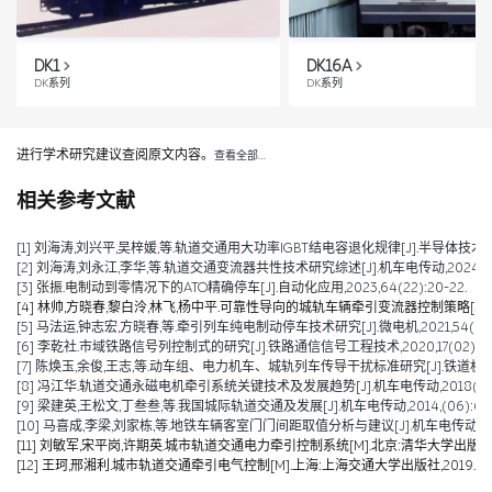
DK1
DK16A
DK系列
DK系列
进行学术研究建议查阅原文内容。
查看全部…
相关参考文献
[1] 刘海涛,刘兴平,吴梓媛,等.轨道交通用大功率IGBT结电容退化规律[J].半导体技术,2024,
[2] 刘海涛,刘永江,李华,等.轨道交通变流器共性技术研究综述[J].机车电传动,2024,(04)
[3] 张振.电制动到零情况下的ATO精确停车[J].自动化应用,2023,64(22):20-22.
[4] 林帅,方晓春,黎白泠,林飞,杨中平.可靠性导向的城轨车辆牵引变流器控制策略[J].电工技术学
[5] 马法运,钟志宏,方晓春,等.牵引列车纯电制动停车技术研究[J].微电机,2021,54(04):
[6] 李乾社.市域铁路信号列控制式的研究[J].铁路通信信号工程技术,2020,17(02):10-
[7] 陈焕玉,余俊,王志,等.动车组、电力机车、城轨列车传导干扰标准研究[J].铁道机车车辆,20
[8] 冯江华.轨道交通永磁电机牵引系统关键技术及发展趋势[J].机车电传动,2018(06):9
[9] 梁建英,王松文,丁叁叁,等.我国城际轨道交通及发展[J].机车电传动,2014,(06):6-9
[10] 马喜成,李梁,刘家栋,等.地铁车辆客室门门间距取值分析与建议[J].机车电传动,2014,
[11] 刘敏军,宋平岗,许期英.城市轨道交通电力牵引控制系统[M].北京:清华大学出版社,2
[12] 王珂,邢湘利.城市轨道交通牵引电气控制[M].上海:上海交通大学出版社,2019.