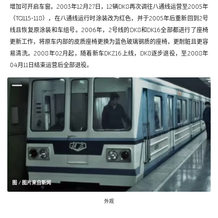
增加可开启车窗。2003年12月27日，12辆DK8再次调往八通线运营至2005年
（TQ115-118），在八通线运行时涂装改为红色，并于2005年后重新回到2号
线且恢复原涂装和车组号。2006年，2号线的DK8和DK16全部都进行了座椅
更新工作，将原车内部的皮质座椅更换为蓝色玻璃钢质的座椅，更耐脏且更容
易清洗。2008年02月起，随着新车DKZ16上线，DK8逐步退役，至2008年
04月11日结束运营后全部退役。
图 / 图片来自新闻
外观