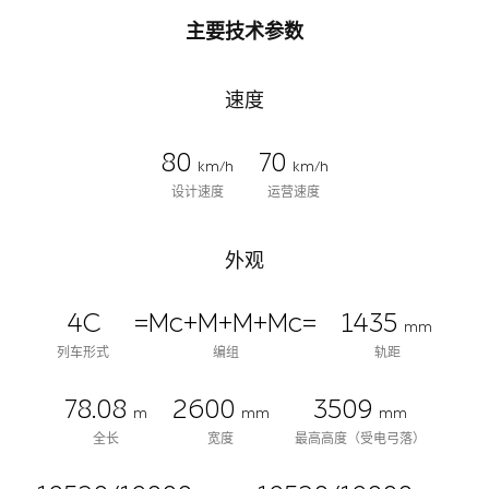
主要技术参数
速度
80
70
km/h
km/h
设计速度
运营速度
外观
4C
=Mc+M+M+Mc=
1435
mm
列车形式
编组
轨距
78.08
2600
3509
m
mm
mm
全长
宽度
最高高度（受电弓落）