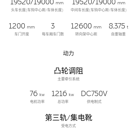
19520/19000
19520/19000
mm
mm
头车长度(车钩中心距/车体长度)
中间车长度(车钩中心距/车体长度)
1200
3
12600
8.375
mm
mm
t
车门开度
每车厢车门数
转向架中心距
自重轴重
动力
凸轮调阻
主要牵引系统
76
1216
DC750V
kw
kw
电机功率
总功率
供电制式
第三轨/集电靴
受电方式