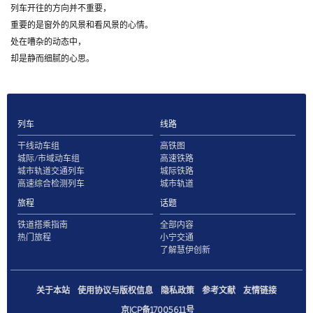
列车开往的方向并不重要，
重要的是窗外的风景和看风景的心情。
处在嘈杂的动态中，
却是静而细腻的心思。
列车
线路
干线动车组
高铁图
城际/市域动车组
高速铁路
城市轨道交通列车
城际铁路
高速综合检测列车
城市轨道
旅程
话题
铁道搭乘指南
全部内容
热门旅程
小宁交通
了解慧伊创新
关于本站
使用协议与版权信息
隐私政策
参考文献
友情链接
京ICP备17005611号