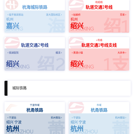
杭绍线
杭海城际铁路
轨道交通1号线
临平南高铁站
浙大国际校区
姑娘桥
芳泉
海
绍1
杭州
杭州
嘉兴
绍兴
JIAXING
SHAOXING
4号线
轨道交通2号线
轨道交通1号线支线
镜湖医院
檀渎
黄酒小镇
大庆寺
绍2
1支
绍兴
绍兴
SHAOXING
SHAOXING
城际铁路
宁波市域
市域
杭甬铁路
杭甬铁路
宁波站
杭州南站
宁波站
杭州南站
萧
萧
绍兴 宁波
绍兴 宁波
杭州
杭州
HANGZHOU
HANGZHOU