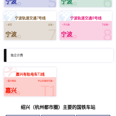
5
6
宁波
宁波
NINGBO
NINGBO
宁波轨道交通7号线
宁波轨道交通8号线
俞范
云龙
开元路
下应南
7
8
宁波
宁波
NINGBO
NINGBO
独立计费
嘉兴有轨电车T1线
嘉兴南站
中山东路安乐路
T1
嘉兴
JIAXING
绍兴（杭州都市圈）主要的国铁车站