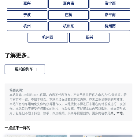
嘉兴
嘉兴南
海宁西
宁波
庄桥
临平南
杭州
杭州东
杭州南
杭州西
绍兴
了解更多…
绍兴的列车
简要说明：
本站并非CR或者CRRC官网，内容不代表官方，不会严格执行官方命名方式/分类等，若
与官方不一致，不属于错误。本站无法保证数据的准确性，亦无法保证数据的时效性。
本站所有动车组萌化头像均获得著作权，未经授权不得进行未署名的转发或进行二次创
作。本站目前不接受任何形式的图片、视频投稿。不得将本站内容以截图、录屏等形式
用于包括但不限于抖音、快手、西瓜视频、头条等视频创作。更多内容参见
关于本站
。
一点点不一样的