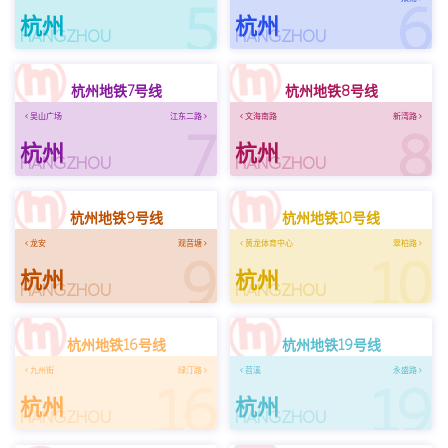
5
6
杭州
杭州
HANGZHOU
HANGZHOU
杭州地铁7号线
杭州地铁8号线
吴山广场
江东二路
文海南路
新湾路
7
8
杭州
杭州
HANGZHOU
HANGZHOU
杭州地铁9号线
杭州地铁10号线
龙安
观音塘
黄龙体育中心
翠柏路
9
10
杭州
杭州
HANGZHOU
HANGZHOU
杭州地铁16号线
杭州地铁19号线
九州街
绿汀路
苕溪
永盛路
16
19
杭州
杭州
HANGZHOU
HANGZHOU