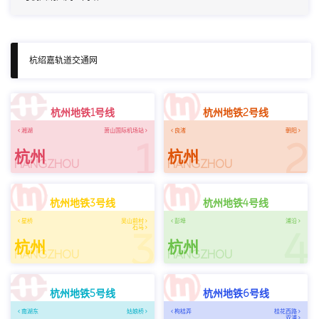
杭绍嘉轨道交通网
杭州地铁1号线
杭州地铁2号线
湘湖
萧山国际机场站
良渚
朝阳
1
2
杭州
杭州
HANGZHOU
HANGZHOU
杭州地铁3号线
杭州地铁4号线
星桥
吴山前村
彭埠
浦沿
石马
3
4
杭州
杭州
HANGZHOU
HANGZHOU
杭州地铁5号线
杭州地铁6号线
南湖东
姑娘桥
枸桔弄
桂花西路
双浦