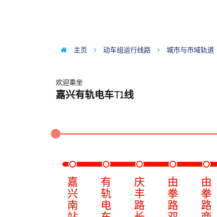
主页
动车组运行线路
城市与市域轨道
欢迎乘坐
嘉兴有轨电车T1线
嘉
有
庆
由
由
兴
轨
丰
拳
拳
南
电
路
路
路
站
车
长
双
商