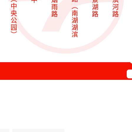
︵
︵
雨
湖
河
南
中
路
路
路
湖
央
湖
公
滨
园
︶
︶