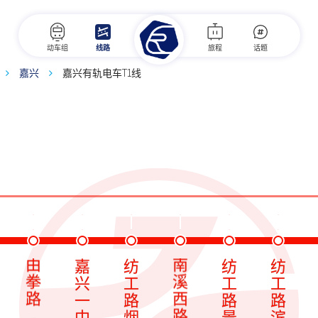
动车组
线路
旅程
话题
嘉兴
嘉兴有轨电车T1线
纺
工
纺
路
工
南
路
嘉
纺
纺
纺
溪
由
兴
工
工
工
西
拳
一
路
路
路
路
路
中
烟
景
滨