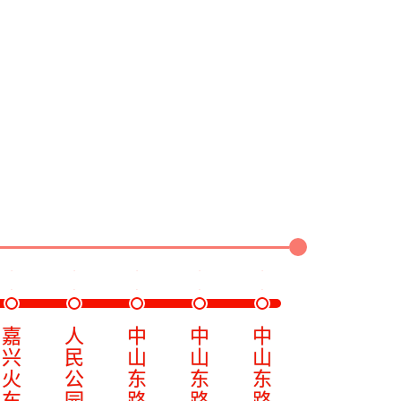
嘉
人
中
中
中
兴
民
山
山
山
火
公
东
东
东
车
园
路
路
路