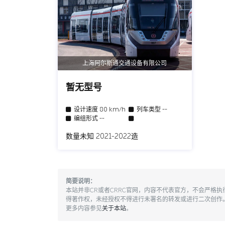
上海阿尔斯通交通设备有限公司
暂无型号
设计速度
80 km/h
列车类型
--
编组形式
--
数量未知 2021-2022造
简要说明：
本站并非CR或者CRRC官网，内容不代表官方，不会严格
得著作权，未经授权不得进行未署名的转发或进行二次创作
更多内容参见
关于本站
。