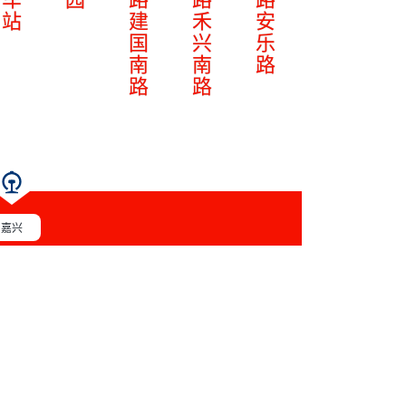
站
建
禾
安
国
兴
乐
南
南
路
路
路
嘉兴