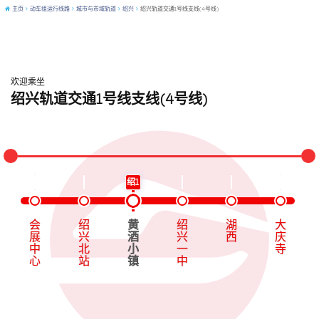
主页
动车组运行线路
城市与市域轨道
绍兴
绍兴轨道交通1号线支线(4号线)
欢迎乘坐
绍兴轨道交通1号线支线(4号线)
轨道交通1号线(杭绍线)
绍1
会
绍
黄
绍
湖
大
展
兴
酒
兴
西
庆
中
北
小
一
寺
心
站
镇
中