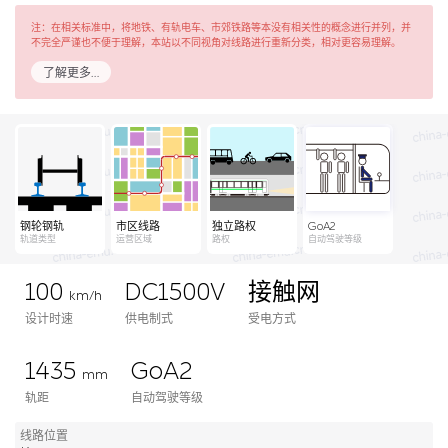
注：在相关标准中，将地铁、有轨电车、市郊铁路等本没有相关性的概念进行并列，并
不完全严谨也不便于理解，本站以不同视角对线路进行重新分类，相对更容易理解。
了解更多…
钢轮钢轨
市区线路
独立路权
GoA2
轨道类型
运营区域
路权
自动驾驶等级
100
DC1500V
接触网
km/h
设计时速
供电制式
受电方式
1435
GoA2
mm
轨距
自动驾驶等级
线路位置