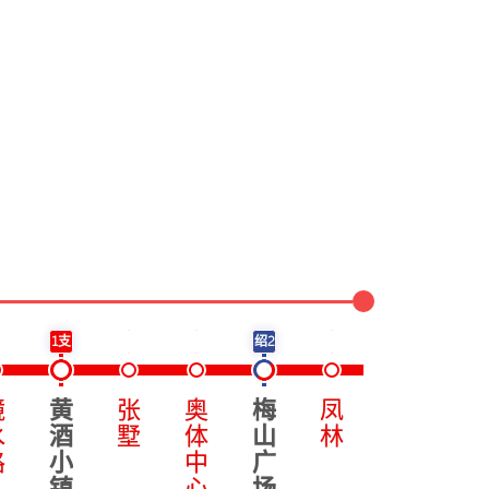
1支
绍2
镜
黄
张
奥
梅
凤
大
火
水
酒
墅
体
山
林
滩
车
路
小
中
广
站
镇
心
场