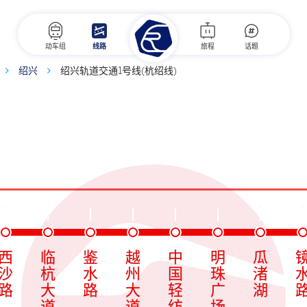
动车组
线路
旅程
话题
绍兴
绍兴轨道交通1号线(杭绍线)
西
临
鉴
越
中
明
瓜
沙
杭
水
州
国
珠
渚
路
大
路
大
轻
广
湖
道
道
纺
场