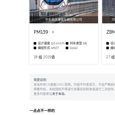
中车南京浦镇车辆有限公司
河
PM139
ZB
设计速度
110 km/h
列车类型
6B
设
编组形式
4M2T
GoA2
编
18 组 2019造
27 组
简要说明：
本站并非CR或者CRRC官网，内容不代表官方，不会严格
得著作权，未经授权不得进行未署名的转发或进行二次创作
更多内容参见
关于本站
。
一点点不一样的