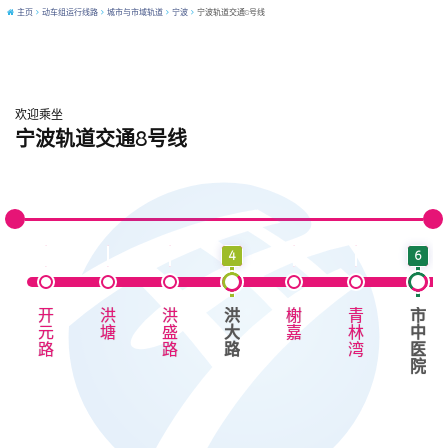
主页
动车组运行线路
城市与市域轨道
宁波
宁波轨道交通8号线
欢迎乘坐
宁波轨道交通8号线
4
6
开
洪
洪
洪
榭
青
市
元
塘
盛
大
嘉
林
中
路
路
路
湾
医
院