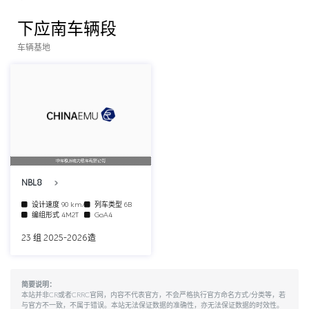
下应南车辆段
车辆基地
中车株洲电力机车有限公司
NBL8
设计速度
90 km/h
列车类型
6B
编组形式
4M2T
GoA4
23 组 2025-2026造
简要说明：
本站并非CR或者CRRC官网，内容不代表官方，不会严格执行官方命名方式/分类等，若
与官方不一致，不属于错误。本站无法保证数据的准确性，亦无法保证数据的时效性。