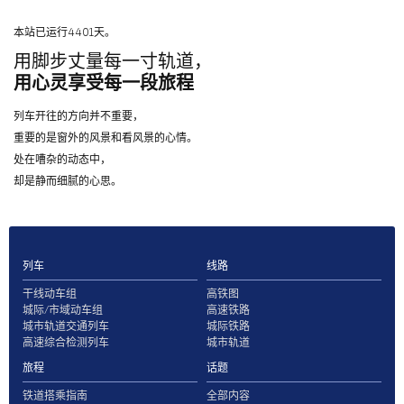
本站已运行4401天。
用脚步丈量每一寸轨道，
用心灵享受每一段旅程
列车开往的方向并不重要，
重要的是窗外的风景和看风景的心情。
处在嘈杂的动态中，
却是静而细腻的心思。
列车
线路
干线动车组
高铁图
城际/市域动车组
高速铁路
城市轨道交通列车
城际铁路
高速综合检测列车
城市轨道
旅程
话题
铁道搭乘指南
全部内容