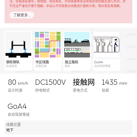
注：在相关标准中，将地铁、有轨电车、市郊铁路等本没有相关性的概念进行并列，并
不完全严谨也不便于理解，本站以不同视角对线路进行重新分类，相对更容易理解。
了解更多…
钢轮钢轨
市区线路
独立路权
GoA4
轨道类型
运营区域
路权
自动驾驶等级
80
DC1500V
接触网
1435
km/h
mm
设计时速
供电制式
受电方式
轨距
GoA4
自动驾驶等级
线路位置
地下