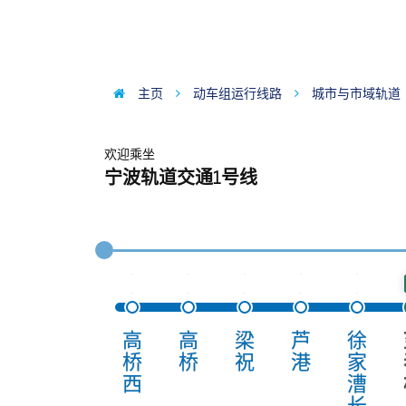
主页
动车组运行线路
城市与市域轨道
欢迎乘坐
宁波轨道交通1号线
高
高
梁
芦
徐
桥
桥
祝
港
家
西
漕
长