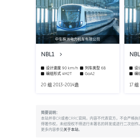
中车株洲电力机车有限公司
NBL1
NB
设计速度
90 km/h
列车类型
6B
设
编组形式
4M2T
GoA2
编
20 组 2013-2014造
17 组
简要说明：
本站并非CR或者CRRC官网，内容不代表官方，不会严格
得著作权，未经授权不得进行未署名的转发或进行二次创作
更多内容参见
关于本站
。