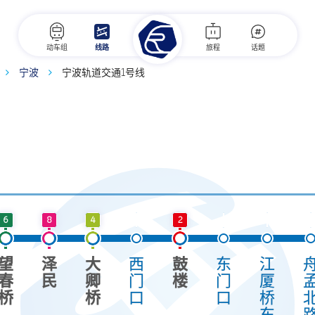
动车组
线路
旅程
话题
宁波
宁波轨道交通1号线
6
8
4
2
望
泽
大
西
鼓
东
江
春
民
卿
门
楼
门
厦
桥
桥
口
口
桥
︵
东