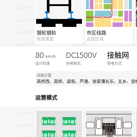
钢轮钢轨
市区线路
轨道类型
运营区域
80
DC1500V
接触网
km/h
设计时速
供电制式
受电方式
线路位置
高桥西、高桥、梁祝、芦港、徐家漕长乐、五乡、宝
运营模式