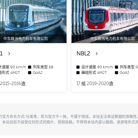
中车株洲电力机车有限公司
中车株洲电力机车有限公司
L1
NBL2
计速度
90 km/h
列车类型
6B
设计速度
90 km/h
列车类型
组形式
4M2T
GoA2
编组形式
4M2T
GoA2
 2015-2016造
17 组 2019-2020造
执行官方命名方式/分类等，若与官方不一致，不属于错误。本站无法保证数据的准确
。本站目前不接受任何形式的图片、视频投稿。不得将本站内容以截图、录屏等形式