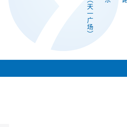
天
一
广
场
︶