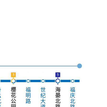
3
5
7
舟
樱
福
世
海
福
盛
东
孟
花
明
纪
晏
庆
莫
环
北
公
路
大
北
北
路
南
路
园
道
路
路
路