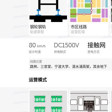
钢轮钢轨
市区线路
轨道类型
运营区域
80
DC1500V
接触网
km/h
设计时速
供电制式
受电方式
线路位置
路林、三官堂、宁波大学、清水浦高架，其余地下
运营模式