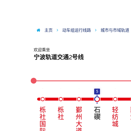
主页
动车组运行线路
城市与市域轨道
欢迎乘坐
宁波轨道交通2号线
5
栎
栎
鄞
石
轻
社
社
州
碶
纺
国
大
城
际
道