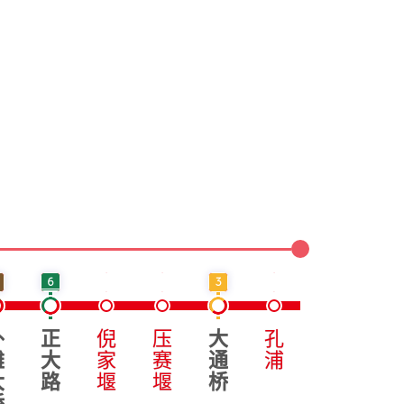
6
3
5
外
正
倪
压
大
孔
路
三
滩
大
家
赛
通
浦
林
官
大
路
堰
堰
桥
堂
桥