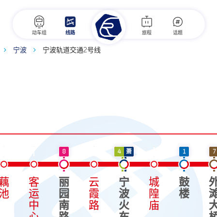
动车组
线路
旅程
话题
宁波
宁波轨道交通2号线
8
4
萧
1
7
藕
客
丽
云
宁
城
鼓
池
运
园
霞
波
隍
楼
中
南
路
火
庙
心
路
车