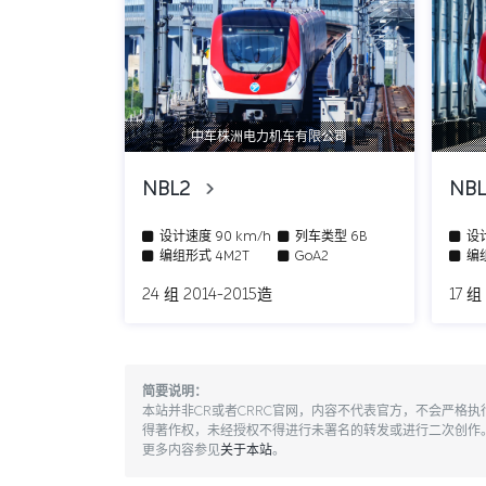
中车株洲电力机车有限公司
NBL2
NB
设计速度
90 km/h
列车类型
6B
设
编组形式
4M2T
GoA2
编
24 组 2014-2015造
17 组
简要说明：
本站并非CR或者CRRC官网，内容不代表官方，不会严格
得著作权，未经授权不得进行未署名的转发或进行二次创作
更多内容参见
关于本站
。