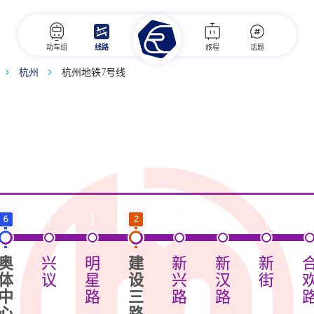
动车组
线路
旅程
话题
杭州
杭州地铁7号线
6
2
奥
兴
明
建
新
新
新
体
议
星
设
兴
汉
街
中
路
三
路
路
心
路