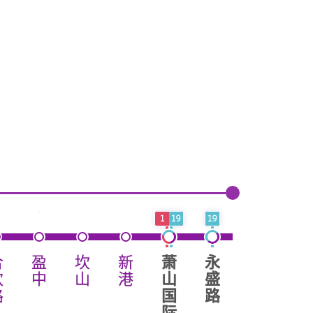
1
19
19
合
盈
坎
新
萧
永
新
义
欢
中
山
港
山
盛
镇
蓬
路
国
路
路
际