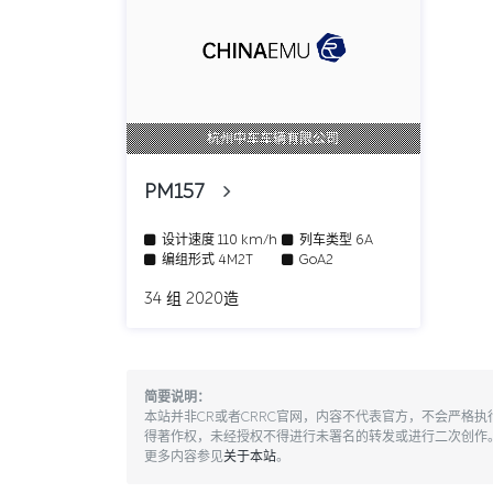
杭州中车车辆有限公司
PM157
设计速度
110 km/h
列车类型
6A
编组形式
4M2T
GoA2
34 组 2020造
简要说明：
本站并非CR或者CRRC官网，内容不代表官方，不会严格
得著作权，未经授权不得进行未署名的转发或进行二次创作
更多内容参见
关于本站
。