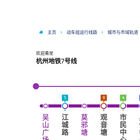
主页
动车组运行线路
城市与市域轨道
欢迎乘坐
杭州地铁7号线
5
9
4
吴
江
莫
观
市
山
城
邪
音
民
广
路
塘
塘
中
场
心