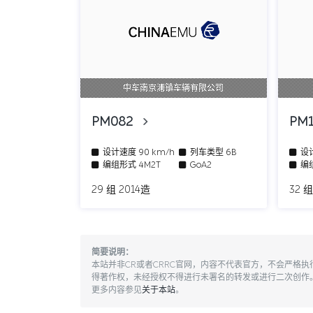
中车南京浦镇车辆有限公司
PM082
PM
设计速度
90 km/h
列车类型
6B
设
编组形式
4M2T
GoA2
编
29 组 2014造
32 组
简要说明：
本站并非CR或者CRRC官网，内容不代表官方，不会严格
得著作权，未经授权不得进行未署名的转发或进行二次创作
更多内容参见
关于本站
。