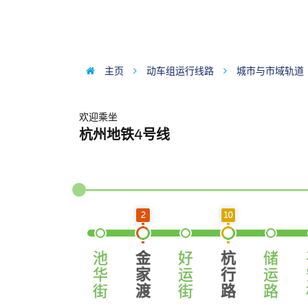
主页
动车组运行线路
城市与市域轨道
欢迎乘坐
杭州地铁4号线
2
10
池
金
好
杭
储
华
家
运
行
运
街
渡
街
路
路