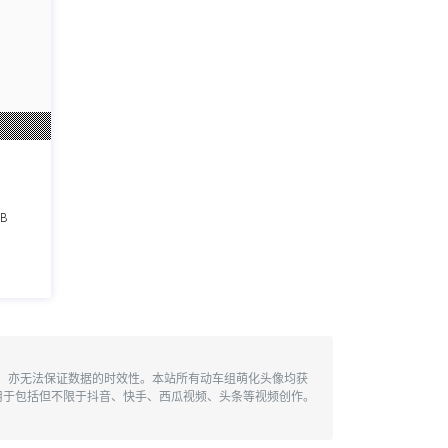
6B
性，亦无法保证数据的时效性。本站所有动车组萌化头像均获
用于包括但不限于抖音、快手、西瓜视频、头条等视频创作。