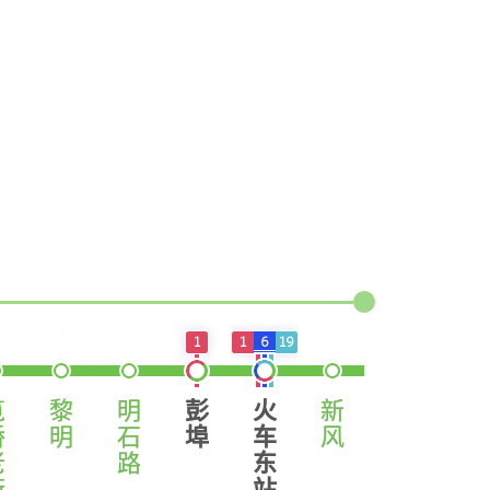
1
1
6
19
笕
黎
明
彭
火
新
新
景
桥
明
石
埠
车
风
塘
芳
老
路
东
街
站