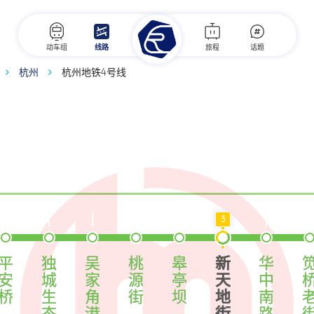
动车组
线路
旅程
话题
杭州
杭州地铁4号线
3
平
独
吴
桃
皋
新
华
安
城
家
源
亭
天
中
桥
生
角
街
坝
地
南
态
港
街
路