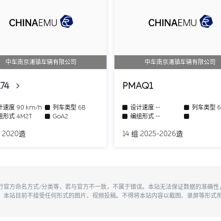
中车南京浦镇车辆有限公司
中车南京浦镇车辆有限公司
174
PMAQ1
计速度
90 km/h
列车类型
6B
设计速度
--
列车类型
组形式
4M2T
GoA2
编组形式
--
 2020造
14 组 2025-2026造
执行官方命名方式/分类等，若与官方不一致，不属于错误。本站无法保证数据的准确
。本站目前不接受任何形式的图片、视频投稿。不得将本站内容以截图、录屏等形式