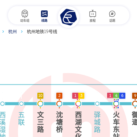
动车组
线路
旅程
话题
杭州
杭州地铁19号线
10
2
1
3
1
4
6
9
西
五
文
沈
西
驿
火
溪
联
三
塘
湖
城
车
湿
路
桥
文
路
东
地
化
站