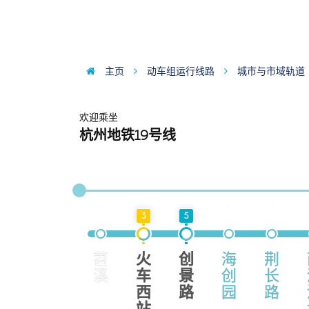
主页
动车组运行线路
城市与市域轨道
欢迎乘坐
杭州地铁19号线
3
5
苕
火
创
海
荆
溪
车
景
创
长
西
路
园
路
站