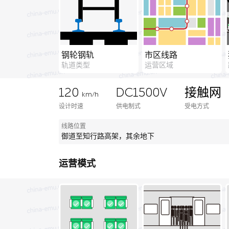
钢轮钢轨
市区线路
轨道类型
运营区域
120
DC1500V
接触网
km/h
设计时速
供电制式
受电方式
线路位置
御道至知行路高架，其余地下
运营模式