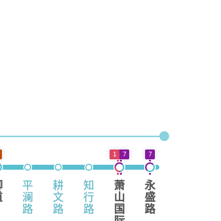
1
7
7
御
平
耕
知
萧
永
道
澜
文
行
山
盛
路
路
路
国
路
际