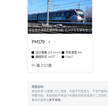
中车南京浦镇车辆有限公司/杭州中车车辆有限公司
PM179
设计速度
135 km/h
列车类型
6A
编组形式
4M2T
GoA2
45 组 2021造
简要说明：
本站并非CR或者CRRC官网，内容不代表官方，不会严格
得著作权，未经授权不得进行未署名的转发或进行二次创作
更多内容参见
关于本站
。