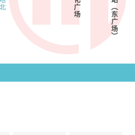
北
广
︵
场
东
广
场
︶