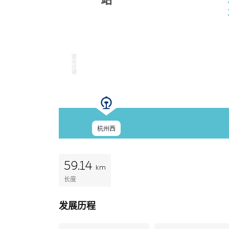
暂
未
开
通
杭州西
59.14
km
长度
发展历程