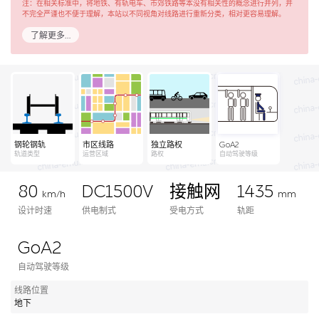
注：在相关标准中，将地铁、有轨电车、市郊铁路等本没有相关性的概念进行并列，并
不完全严谨也不便于理解，本站以不同视角对线路进行重新分类，相对更容易理解。
了解更多…
钢轮钢轨
市区线路
独立路权
GoA2
轨道类型
运营区域
路权
自动驾驶等级
80
DC1500V
接触网
1435
km/h
mm
设计时速
供电制式
受电方式
轨距
GoA2
自动驾驶等级
线路位置
地下