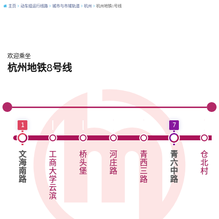
主页
动车组运行线路
城市与市域轨道
杭州
杭州地铁8号线
欢迎乘坐
杭州地铁8号线
1
7
文
工
桥
河
青
青
仓
海
商
头
庄
西
六
北
南
大
堡
路
三
中
村
路
学
路
路
云
滨