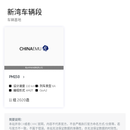
新湾车辆段
车辆基地
杭州中车车辆有限公司
PM158
设计速度
110 km/h
列车类型
6A
编组形式
4M2T
GoA2
11 组 2020造
简要说明：
本站并非CR或者CRRC官网，内容不代表官方，不会严格执行官方命名方式/分类等，若
与官方不一致，不属于错误。本站无法保证数据的准确性，亦无法保证数据的时效性。