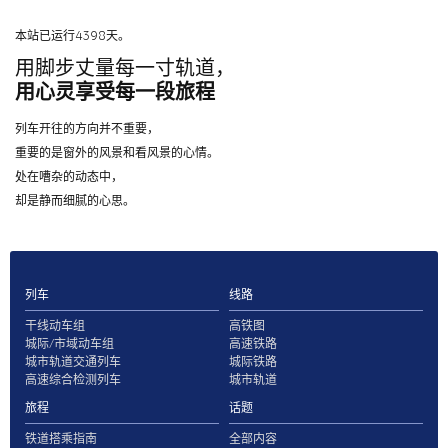
本站已运行4398天。
用脚步丈量每一寸轨道，
用心灵享受每一段旅程
列车开往的方向并不重要，
重要的是窗外的风景和看风景的心情。
处在嘈杂的动态中，
却是静而细腻的心思。
列车
线路
干线动车组
高铁图
城际/市域动车组
高速铁路
城市轨道交通列车
城际铁路
高速综合检测列车
城市轨道
旅程
话题
铁道搭乘指南
全部内容