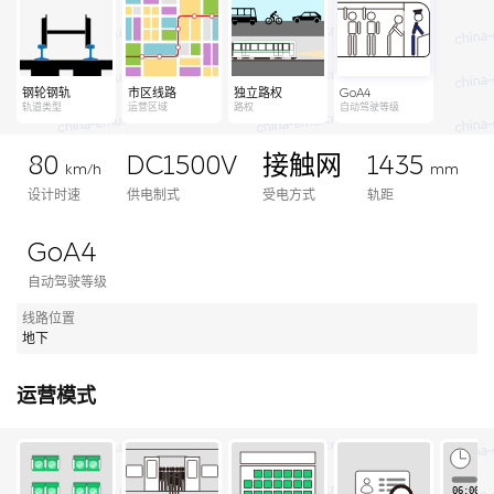
钢轮钢轨
市区线路
独立路权
GoA4
轨道类型
运营区域
路权
自动驾驶等级
80
DC1500V
接触网
1435
km/h
mm
设计时速
供电制式
受电方式
轨距
GoA4
自动驾驶等级
线路位置
地下
运营模式