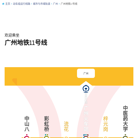
主页
动车组运行线路
城市与市域轨道
广州
广州地铁11号线
欢迎乘坐
广州地铁11号线
广州
暂
未
开
通
广
中
州
医
中
彩
火
梓
药
山
虹
流
车
元
大
八
桥
花
站
岗
学