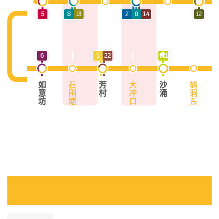
5
8
13
2
8
14
12
6
1
22
佛1
如
石
芳
大
沙
鹤
意
围
村
冲
涌
洞
坊
塘
口
东