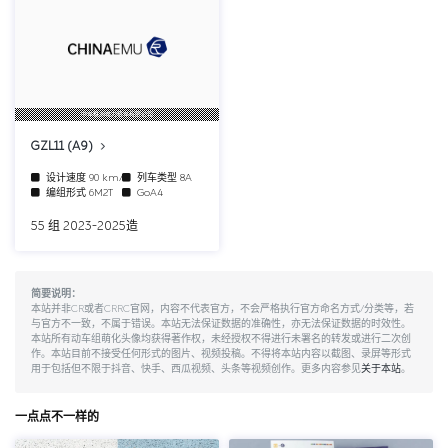
中车株洲电力机车有限公司
GZL11 (A9)
设计速度
90 km/h
列车类型
8A
编组形式
6M2T
GoA4
55 组 2023-2025造
简要说明：
本站并非CR或者CRRC官网，内容不代表官方，不会严格执行官方命名方式/分类等，若
与官方不一致，不属于错误。本站无法保证数据的准确性，亦无法保证数据的时效性。
本站所有动车组萌化头像均获得著作权，未经授权不得进行未署名的转发或进行二次创
作。本站目前不接受任何形式的图片、视频投稿。不得将本站内容以截图、录屏等形式
用于包括但不限于抖音、快手、西瓜视频、头条等视频创作。更多内容参见
关于本站
。
一点点不一样的