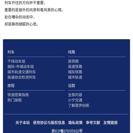
列车开往的方向并不重要，
重要的是窗外的风景和看风景的心情。
处在嘈杂的动态中，
却是静而细腻的心思。
列车
线路
干线动车组
高铁图
城际/市域动车组
高速铁路
城市轨道交通列车
城际铁路
高速综合检测列车
城市轨道
旅程
话题
铁道搭乘指南
全部内容
热门旅程
小宁交通
了解慧伊创新
关于本站
使用协议与版权信息
隐私政策
参考文献
友情链接
京ICP备17005611号