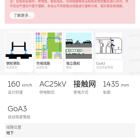
注：在相关标准中，将地铁、有轨电车、市郊铁路等本没有相关性的概念进行并列，并
不完全严谨也不便于理解，本站以不同视角对线路进行重新分类，相对更容易理解。
了解更多…
钢轮钢轨
市域线路
独立路权
GoA3
轨道类型
运营区域
路权
自动驾驶等级
160
AC25kV
接触网
1435
km/h
mm
设计时速
供电制式
受电方式
轨距
GoA3
自动驾驶等级
线路位置
地下