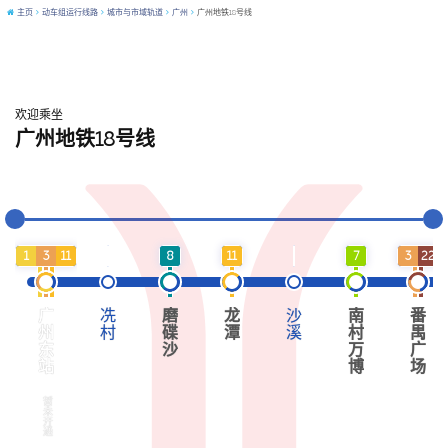
主页
动车组运行线路
城市与市域轨道
广州
广州地铁18号线
欢迎乘坐
广州地铁18号线
1
3
11
8
11
7
3
22
广
冼
磨
龙
沙
南
番
州
村
碟
潭
溪
村
禺
东
沙
万
广
站
博
场
暂
未
开
通