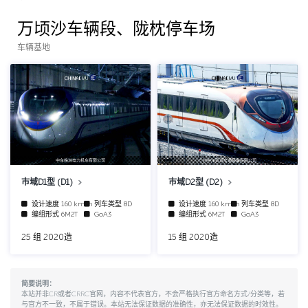
万顷沙车辆段、陇枕停车场
车辆基地
中车株洲电力机车有限公司
广州中车轨道交通装备有限公司
市域D1型 (D1)
市域D2型 (D2)
设计速度
160 km/h
列车类型
8D
设计速度
160 km/h
列车类型
8D
编组形式
6M2T
GoA3
编组形式
6M2T
GoA3
25 组 2020造
15 组 2020造
简要说明：
本站并非CR或者CRRC官网，内容不代表官方，不会严格执行官方命名方式/分类等，若
与官方不一致，不属于错误。本站无法保证数据的准确性，亦无法保证数据的时效性。