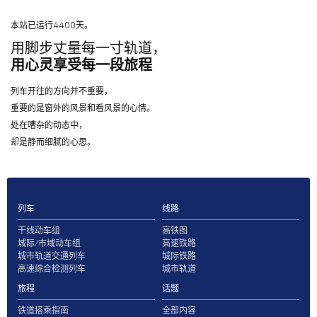
本站已运行4400天。
用脚步丈量每一寸轨道，
用心灵享受每一段旅程
列车开往的方向并不重要，
重要的是窗外的风景和看风景的心情。
处在嘈杂的动态中，
却是静而细腻的心思。
列车
线路
干线动车组
高铁图
城际/市域动车组
高速铁路
城市轨道交通列车
城际铁路
高速综合检测列车
城市轨道
旅程
话题
铁道搭乘指南
全部内容