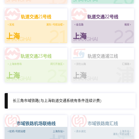
轨道交通21号线
轨道交通22号线
吴淞
浦东3号航站楼
金吉路
裕安
21
22
上海
上海
SHANGHAI
SHANGHAI
轨道交通23号线
轨道交通浦江线
上海体育场
闵行开发区
沈杜公路
汇臻路
23
浦
上海
上海
SHANGHAI
SHANGHAI
长三角市域铁路(与上海轨道交通系统有条件连续计费)
市域铁路机场联络线
市域铁路南汇线
虹桥2号航站楼
上海东站
滴水湖北
上海东站
浦东3号航站楼