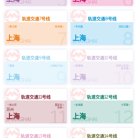
5
6
SHANGHAI
SHANGHAI
轨道交通7号线
轨道交通8号线
美兰湖
花木路
市光路
沈杜公路
7
8
上海
上海
SHANGHAI
SHANGHAI
轨道交通9号线
轨道交通10号线
曹路
上海松江站
基隆路
虹桥火车站
航中路
9
10
上海
上海
SHANGHAI
SHANGHAI
轨道交通11号线
轨道交通12号线
迪士尼
嘉定北
金海路
七莘路
花桥
11
12
苏州
上海
上海
SHANGHAI
SHANGHAI
轨道交通13号线
轨道交通14号线