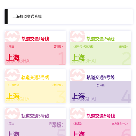
上海轨道交通系统
轨道交通1号线
轨道交通2号线
莘庄
富锦路
浦东1号2号航站楼
蟠祥路
1
2
上海
上海
SHANGHAI
SHANGHAI
轨道交通3号线
轨道交通4号线
上海南站
江杨北路
环线
3
4
上海
上海
SHANGHAI
SHANGHAI
轨道交通5号线
轨道交通6号线
莘庄
闵行开发区
港城路
东方体育中心
奉贤新城
上海
上海