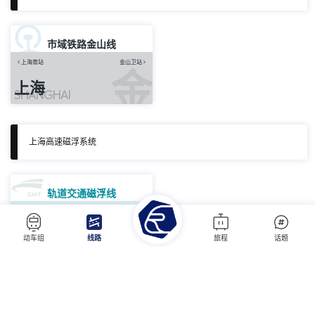
市域铁路金山线
上海南站
金山卫站
金
上海
SHANGHAI
上海高速磁浮系统
轨道交通磁浮线
龙阳路
浦东国际机场
磁
上海
动车组
线路
旅程
话题
SHANGHAI
上海浦东机场捷运系统