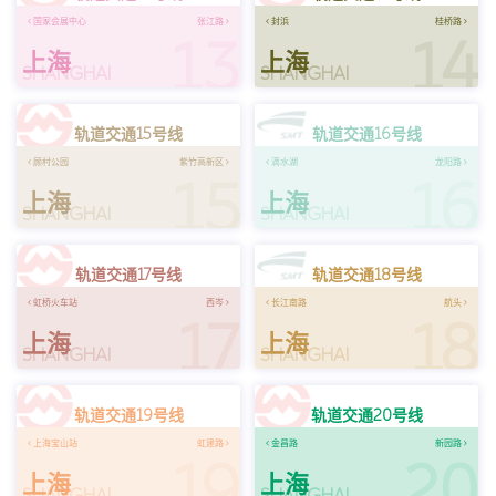
国家会展中心
张江路
封浜
桂桥路
13
14
上海
上海
SHANGHAI
SHANGHAI
轨道交通15号线
轨道交通16号线
顾村公园
紫竹高新区
滴水湖
龙阳路
15
16
上海
上海
SHANGHAI
SHANGHAI
轨道交通17号线
轨道交通18号线
虹桥火车站
西岑
长江南路
航头
17
18
上海
上海
SHANGHAI
SHANGHAI
轨道交通19号线
轨道交通20号线
上海宝山站
虹建路
金昌路
新园路
19
20
上海
上海
SHANGHAI
SHANGHAI