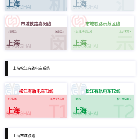
机
汇
上海
上海
SHANGHAI
SHANGHAI
市域铁路嘉闵线
市域铁路示范区线
银都路
城北路
虹桥2号航站楼
水乡客厅
闵
示
上海
上海
SHANGHAI
SHANGHAI
上海松江有轨电车系统
松江有轨电车T1线
松江有轨电车T2线
仓华路
新桥火车站
环线
松江大学城
T1
T2
上海
上海
SHANGHAI
SHANGHAI
上海市域铁路