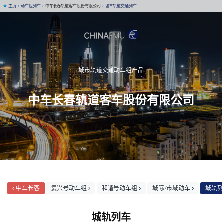
主页
动车组列车
中车长春轨道客车股份有限公司
城市轨道交通列车
城市轨道交通动车组产品
中车长春轨道客车股份有限公司
中车长客
复兴号动车组
和谐号动车组
城际/市域动车
城轨列
城轨列车