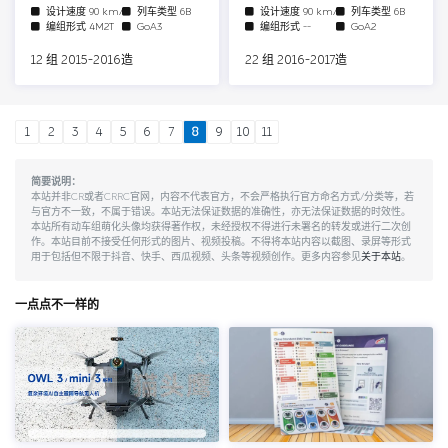
设计速度
90 km/h
列车类型
6B
设计速度
90 km/h
列车类型
6B
编组形式
4M2T
GoA3
编组形式
--
GoA2
12 组 2015-2016造
22 组 2016-2017造
1
2
3
4
5
6
7
8
9
10
11
简要说明：
本站并非CR或者CRRC官网，内容不代表官方，不会严格执行官方命名方式/分类等，若
与官方不一致，不属于错误。本站无法保证数据的准确性，亦无法保证数据的时效性。
本站所有动车组萌化头像均获得著作权，未经授权不得进行未署名的转发或进行二次创
作。本站目前不接受任何形式的图片、视频投稿。不得将本站内容以截图、录屏等形式
用于包括但不限于抖音、快手、西瓜视频、头条等视频创作。更多内容参见
关于本站
。
一点点不一样的