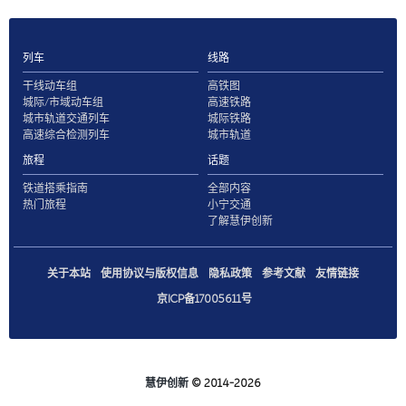
列车
线路
干线动车组
高铁图
城际/市域动车组
高速铁路
城市轨道交通列车
城际铁路
高速综合检测列车
城市轨道
旅程
话题
铁道搭乘指南
全部内容
热门旅程
小宁交通
了解慧伊创新
关于本站
使用协议与版权信息
隐私政策
参考文献
友情链接
京ICP备17005611号
慧伊创新
© 2014-2026