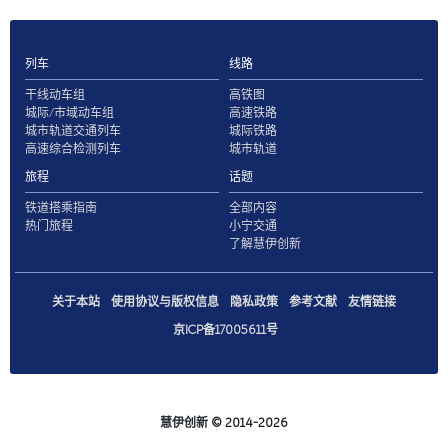
列车
线路
干线动车组
高铁图
城际/市域动车组
高速铁路
城市轨道交通列车
城际铁路
高速综合检测列车
城市轨道
旅程
话题
铁道搭乘指南
全部内容
热门旅程
小宁交通
了解慧伊创新
关于本站
使用协议与版权信息
隐私政策
参考文献
友情链接
京ICP备17005611号
慧伊创新
© 2014-2026