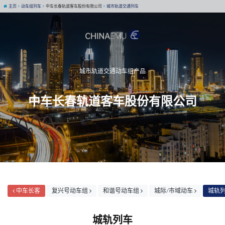
主页
动车组列车
中车长春轨道客车股份有限公司
城市轨道交通列车
城市轨道交通动车组产品
中车长春轨道客车股份有限公司
中车长客
复兴号动车组
和谐号动车组
城际/市域动车
城轨列
城轨列车