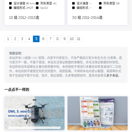
设计速度
80 km/h
列车类型
4C
设计速度
--
列车类型
5B
编组形式
2M2T
GoA2
编组形式
--
18 组 2012-2013造
30 组 2011-2014造
1
2
3
4
5
6
7
8
9
10
11
简要说明：
本站并非CR或者CRRC官网，内容不代表官方，不会严格执行官方命名方式/分类等，若
与官方不一致，不属于错误。本站无法保证数据的准确性，亦无法保证数据的时效性。
本站所有动车组萌化头像均获得著作权，未经授权不得进行未署名的转发或进行二次创
作。本站目前不接受任何形式的图片、视频投稿。不得将本站内容以截图、录屏等形式
用于包括但不限于抖音、快手、西瓜视频、头条等视频创作。更多内容参见
关于本站
。
一点点不一样的