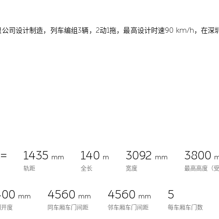
股份有限公司设计制造，列车编组3辆，2动1拖，最高设计时速90 km/h，
=
1435
140
3092
3800
mm
m
mm
轨距
全长
宽度
最高高度（
400
4560
4560
5
mm
mm
mm
门开度
同车厢车门间距
邻车厢车门间距
每车厢车门数