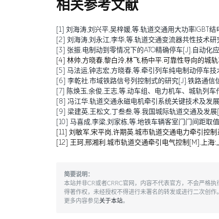
相关参考文献
[1] 刘海涛,刘兴平,吴梓媛,等.轨道交通用大功率IGBT结电容退化
[2] 刘海涛,刘永江,李华,等.轨道交通变流器共性技术研究综述[J
[3] 张振.电制动到零情况下的ATO精确停车[J].自动化应用,20
[4] 林帅,方晓春,黎白泠,林飞,杨中平.可靠性导向的城轨车辆牵
[5] 马法运,钟志宏,方晓春,等.牵引列车纯电制动停车技术研究[J
[6] 李乾社.市域铁路信号列控制式的研究[J].铁路通信信号工程技
[7] 陈焕玉,余俊,王志,等.动车组、电力机车、城轨列车传导干扰
[8] 冯江华.轨道交通永磁电机牵引系统关键技术及发展趋势[J]
[9] 梁建英,王松文,丁叁叁,等.我国城际轨道交通及发展[J].机
[10] 马喜成,李梁,刘家栋,等.地铁车辆客室门门间距取值分析与
[11] 刘敏军,宋平岗,许期英.城市轨道交通电力牵引控制系
[12] 王珂,邢湘利.城市轨道交通牵引电气控制[M].上海:
简要说明：
本站并非CR或者CRRC官网，内容不代表官方，不会严格
得著作权，未经授权不得进行未署名的转发或进行二次创作
更多内容参见
关于本站
。