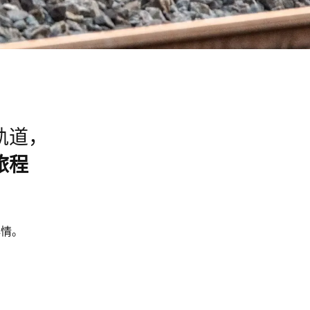
轨道，
旅程
心情。