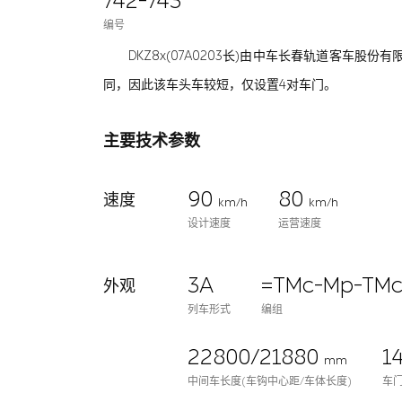
742-743
编号
DKZ8x(07A0203长)由中车长春轨道客车
同，因此该车头车较短，仅设置4对车门。
主要技术参数
90
80
速度
km/h
km/h
设计速度
运营速度
3A
=TMc-Mp-TMc
外观
列车形式
编组
22800/21880
1
mm
中间车长度(车钩中心距/车体长度)
车