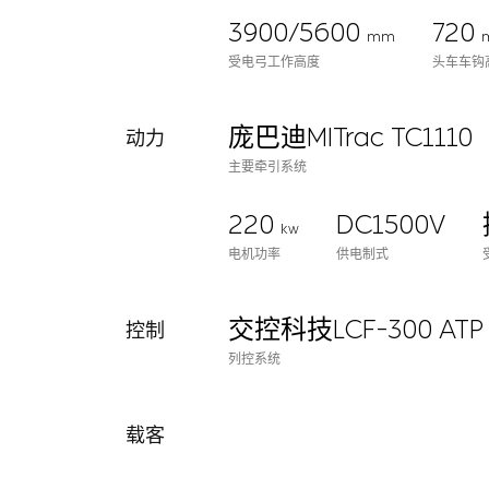
3900/5600
720
mm
受电弓工作高度
头车车钩
庞巴迪MITrac TC1110
动力
主要牵引系统
220
DC1500V
kw
电机功率
供电制式
交控科技LCF-300 AT
控制
列控系统
载客