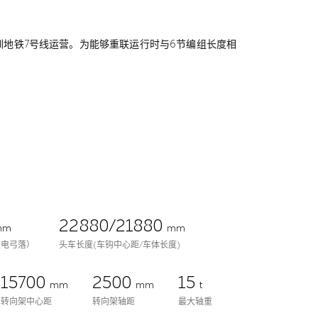
在深圳地铁7号线运营。为能够重联运行时与6节编组长度相
22880/21880
mm
mm
受电弓落）
头车长度(车钩中心距/车体长度)
15700
2500
15
mm
mm
t
转向架中心距
转向架轴距
最大轴重