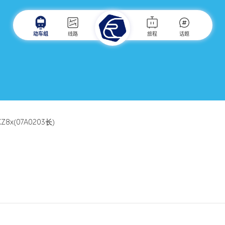
动车组
线路
旅程
话题
KZ8x(07A0203长)