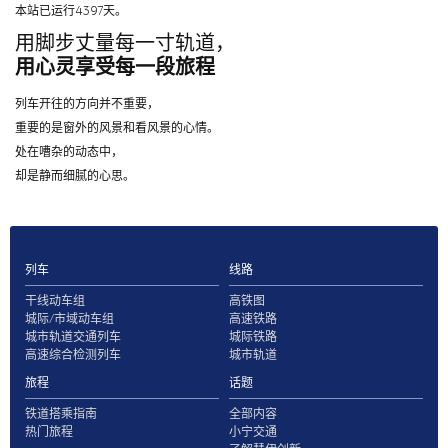
本站已运行4397天。
用脚步丈量每一寸轨道，
用心灵享受每一段旅程
列车开往的方向并不重要，
重要的是窗外的风景和看风景的心情。
处在嘈杂的动态中，
却是静而细腻的心思。
列车
线路
干线动车组
高铁图
城际/市域动车组
高速铁路
城市轨道交通列车
城际铁路
高速综合检测列车
城市轨道
旅程
话题
铁道搭乘指南
全部内容
热门旅程
小宁交通