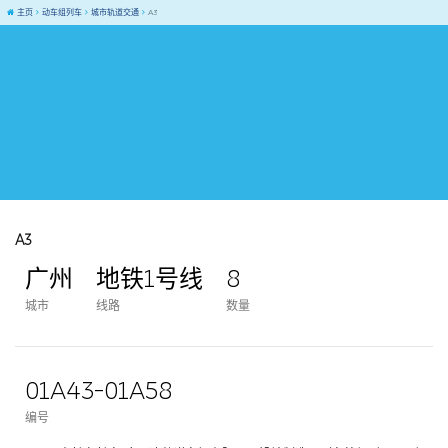
主页
动车组列车
城市轨道交通
A3
A3
广州
地铁1号线
8
城市
线路
数量
01A43-01A58
编号