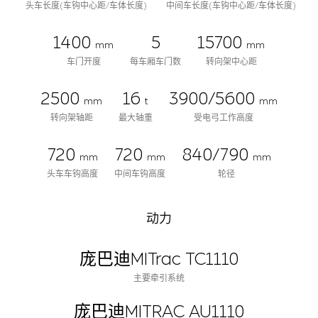
头车长度(车钩中心距/车体长度)
中间车长度(车钩中心距/车体长度)
1400
5
15700
mm
mm
车门开度
每车厢车门数
转向架中心距
2500
16
3900/5600
mm
t
mm
转向架轴距
最大轴重
受电弓工作高度
720
720
840/790
mm
mm
mm
头车车钩高度
中间车钩高度
轮径
动力
庞巴迪MITrac TC1110
主要牵引系统
庞巴迪MITRAC AU1110