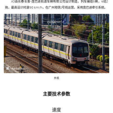
A3由长春长客-庞巴迪轨道车辆有限公司设计制造，列车编组6辆，4动2
拖，最高设计时速90 km/h，在广州地铁1号线运营。采用庞巴迪牵引系统。
图 / Aiklld2364
外观
主要技术参数
速度