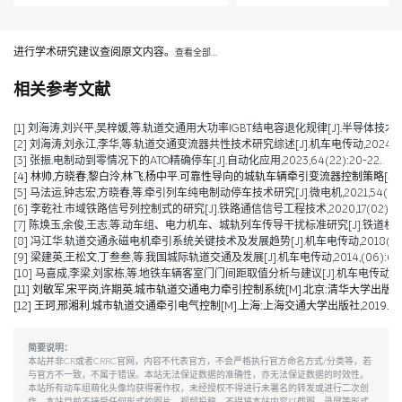
进行学术研究建议查阅原文内容。
查看全部…
相关参考文献
[1] 刘海涛,刘兴平,吴梓媛,等.轨道交通用大功率IGBT结电容退化规律[J].半导体技术,2024,
[2] 刘海涛,刘永江,李华,等.轨道交通变流器共性技术研究综述[J].机车电传动,2024,(04)
[3] 张振.电制动到零情况下的ATO精确停车[J].自动化应用,2023,64(22):20-22.
[4] 林帅,方晓春,黎白泠,林飞,杨中平.可靠性导向的城轨车辆牵引变流器控制策略[J].电工技术学
[5] 马法运,钟志宏,方晓春,等.牵引列车纯电制动停车技术研究[J].微电机,2021,54(04):
[6] 李乾社.市域铁路信号列控制式的研究[J].铁路通信信号工程技术,2020,17(02):10-
[7] 陈焕玉,余俊,王志,等.动车组、电力机车、城轨列车传导干扰标准研究[J].铁道机车车辆,20
[8] 冯江华.轨道交通永磁电机牵引系统关键技术及发展趋势[J].机车电传动,2018(06):9
[9] 梁建英,王松文,丁叁叁,等.我国城际轨道交通及发展[J].机车电传动,2014,(06):6-9
[10] 马喜成,李梁,刘家栋,等.地铁车辆客室门门间距取值分析与建议[J].机车电传动,2014,
[11] 刘敏军,宋平岗,许期英.城市轨道交通电力牵引控制系统[M].北京:清华大学出版社,2
[12] 王珂,邢湘利.城市轨道交通牵引电气控制[M].上海:上海交通大学出版社,2019.
简要说明：
本站并非CR或者CRRC官网，内容不代表官方，不会严格执行官方命名方式/分类等，若
与官方不一致，不属于错误。本站无法保证数据的准确性，亦无法保证数据的时效性。
本站所有动车组萌化头像均获得著作权，未经授权不得进行未署名的转发或进行二次创