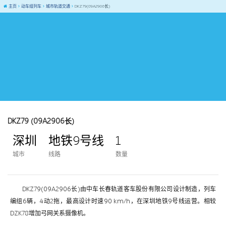
主页
动车组列车
城市轨道交通
DKZ79(09A2906长)
DKZ79 (09A2906长)
深圳
地铁9号线
1
城市
线路
数量
DKZ79(09A2906长)由中车长春轨道客车股份有限公司设计制造，列车
编组6辆，4动2拖，最高设计时速90 km/h，在深圳地铁9号线运营。相较
DZK78增加弓网关系摄像机。