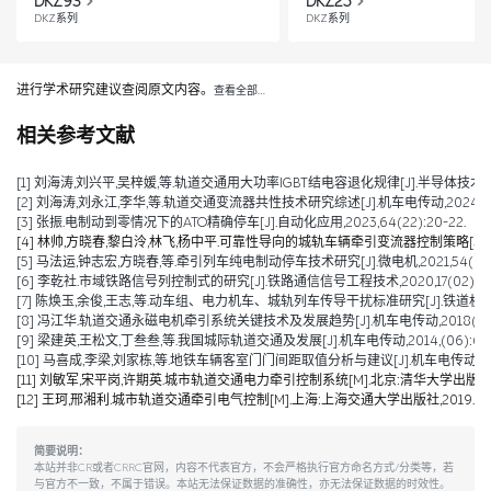
DKZ93
DKZ25
DKZ系列
DKZ系列
进行学术研究建议查阅原文内容。
查看全部…
相关参考文献
[1] 刘海涛,刘兴平,吴梓媛,等.轨道交通用大功率IGBT结电容退化规律[J].半导体技术,2024,
[2] 刘海涛,刘永江,李华,等.轨道交通变流器共性技术研究综述[J].机车电传动,2024,(04)
[3] 张振.电制动到零情况下的ATO精确停车[J].自动化应用,2023,64(22):20-22.
[4] 林帅,方晓春,黎白泠,林飞,杨中平.可靠性导向的城轨车辆牵引变流器控制策略[J].电工技术学
[5] 马法运,钟志宏,方晓春,等.牵引列车纯电制动停车技术研究[J].微电机,2021,54(04):
[6] 李乾社.市域铁路信号列控制式的研究[J].铁路通信信号工程技术,2020,17(02):10-
[7] 陈焕玉,余俊,王志,等.动车组、电力机车、城轨列车传导干扰标准研究[J].铁道机车车辆,20
[8] 冯江华.轨道交通永磁电机牵引系统关键技术及发展趋势[J].机车电传动,2018(06):9
[9] 梁建英,王松文,丁叁叁,等.我国城际轨道交通及发展[J].机车电传动,2014,(06):6-9
[10] 马喜成,李梁,刘家栋,等.地铁车辆客室门门间距取值分析与建议[J].机车电传动,2014,
[11] 刘敏军,宋平岗,许期英.城市轨道交通电力牵引控制系统[M].北京:清华大学出版社,2
[12] 王珂,邢湘利.城市轨道交通牵引电气控制[M].上海:上海交通大学出版社,2019.
简要说明：
本站并非CR或者CRRC官网，内容不代表官方，不会严格执行官方命名方式/分类等，若
与官方不一致，不属于错误。本站无法保证数据的准确性，亦无法保证数据的时效性。