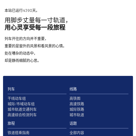
本站已运行4398天。
用脚步丈量每一寸轨道，
用心灵享受每一段旅程
列车开往的方向并不重要，
重要的是窗外的风景和看风景的心情。
处在嘈杂的动态中，
却是静而细腻的心思。
列车
线路
干线动车组
高铁图
城际/市域动车组
高速铁路
城市轨道交通列车
城际铁路
高速综合检测列车
城市轨道
旅程
话题
铁道搭乘指南
全部内容