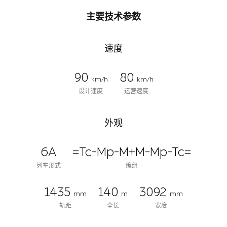
主要技术参数
速度
90
80
km/h
km/h
设计速度
运营速度
外观
6A
=Tc-Mp-M+M-Mp-Tc=
列车形式
编组
1435
140
3092
mm
m
mm
轨距
全长
宽度