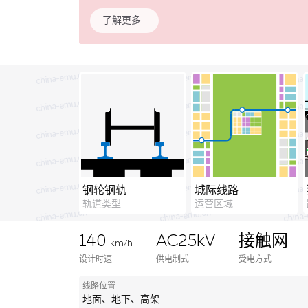
了解更多…
钢轮钢轨
城际线路
轨道类型
运营区域
140
AC25kV
接触网
km/h
设计时速
供电制式
受电方式
线路位置
地面、地下、高架