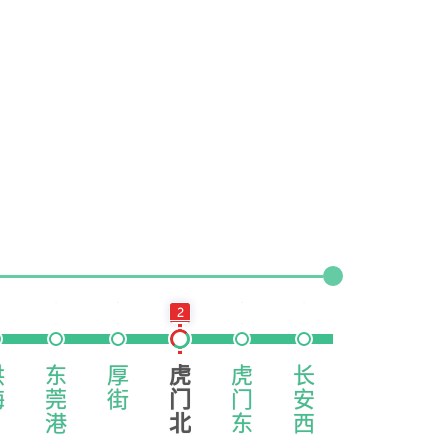
2
洪
东
厚
虎
虎
长
长
沙
梅
莞
街
门
门
安
安
井
港
北
东
西
西