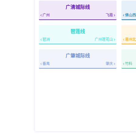
广清城际线
广州
飞霞
佛山西
琶莲线
琶洲
广州莲花山
惠州北
广肇城际线
番禺
肇庆
竹料