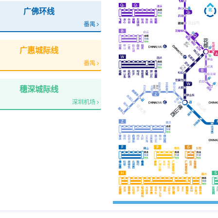
广佛环线
番禺
广惠城际线
番禺
穗深城际线
深圳机场