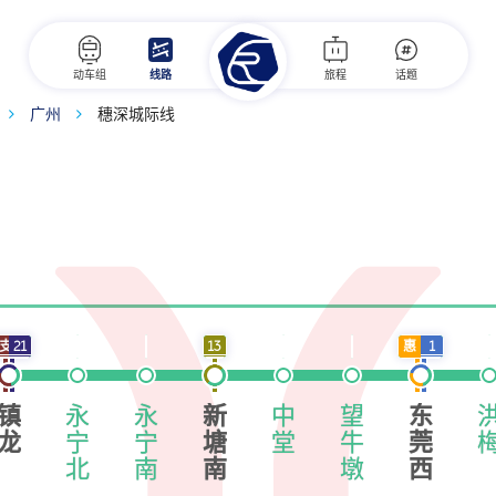
动车组
线路
旅程
话题
广州
穗深城际线
4支
21
13
惠
1
镇
永
永
新
中
望
东
龙
宁
宁
塘
堂
牛
莞
北
南
南
墩
西