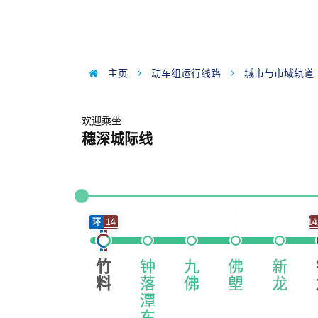
主页
动车组运行线路
城市与市域轨道
欢迎乘坐
穗深城际线
环
14
1
竹
钟
九
佛
新
料
落
佛
塱
龙
潭
东