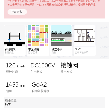
注：在相关标准中，将地铁、有轨电车、市郊铁路等本没有相关性的概念进行并列，并
不完全严谨也不便于理解，本站以不同视角对线路进行重新分类，相对更容易理解。
了解更多…
钢轮钢轨
市区线路
独立路权
GoA2
轨道类型
运营区域
路权
自动驾驶等级
120
DC1500V
接触网
km/h
设计时速
供电制式
受电方式
1435
GoA2
mm
轨距
自动驾驶等级
线路位置
地下