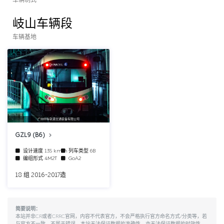
车辆制式
岐山车辆段
车辆基地
广州中车轨道交通装备有限公司
GZL9 (B6)
设计速度
135 km/h
列车类型
6B
编组形式
4M2T
GoA2
18 组 2016-2017造
简要说明：
本站并非CR或者CRRC官网，内容不代表官方，不会严格执行官方命名方式/分类等，若
与官方不一致，不属于错误。本站无法保证数据的准确性，亦无法保证数据的时效性。