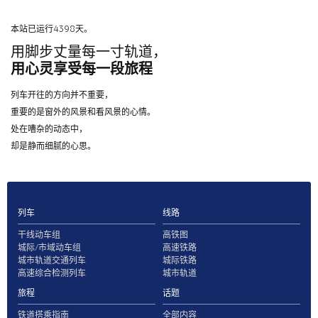
本站已运行4398天。
用脚步丈量每一寸轨道，
用心灵享受每一段旅程
列车开往的方向并不重要，
重要的是窗外的风景和看风景的心情。
处在嘈杂的动态中，
却是静而细腻的心思。
列车
线路
干线动车组
高铁图
城际/市域动车组
高速铁路
城市轨道交通列车
城际铁路
高速综合检测列车
城市轨道
旅程
话题
铁道搭乘指南
全部内容