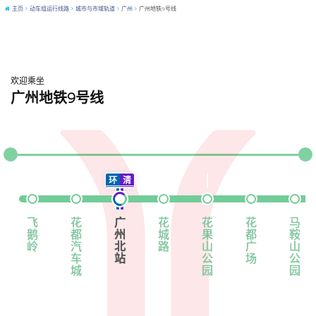
主页
动车组运行线路
城市与市域轨道
广州
广州地铁9号线
欢迎乘坐
广州地铁9号线
环
清
飞
花
广
花
花
花
马
鹅
都
州
城
果
都
鞍
岭
汽
北
路
山
广
山
车
站
公
场
公
城
园
园