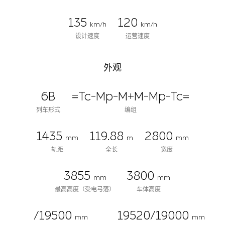
135
120
km/h
km/h
设计速度
运营速度
外观
6B
=Tc-Mp-M+M-Mp-Tc=
列车形式
编组
1435
119.88
2800
mm
m
mm
轨距
全长
宽度
3855
3800
mm
mm
最高高度（受电弓落）
车体高度
/19500
19520/19000
mm
mm