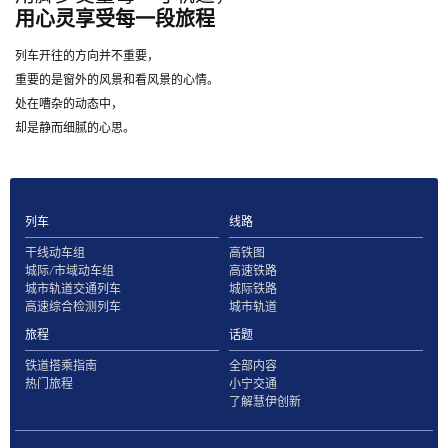
用心灵享受每一段旅程
列车开往的方向并不重要，
重要的是窗外的风景和看风景的心情。
处在嘈杂的动态中，
却是静而细腻的心思。
列车
线路
干线动车组
高铁图
城际/市域动车组
高速铁路
城市轨道交通列车
城际铁路
高速综合检测列车
城市轨道
旅程
话题
铁道搭乘指南
全部内容
热门旅程
小宁交通
了解慧伊创新