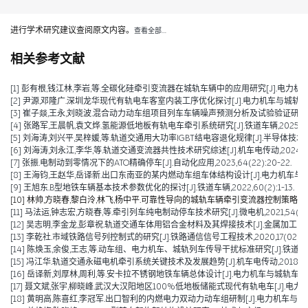
进行学术研究建议查阅原文内容。
查看全部…
相关参考文献
[1] 彭有根,钱江林,李岩,等.全碳化硅牵引变流器在城轨车辆中的应用研究[J].电力机车与城轨车
[2] 尹源,邓隆广.深圳龙华现代有轨电车客室内装工序优化探讨[J].电力机车与城轨车辆,2025
[3] 崔子燚,王永,刘晓波.混合动力动车组项目列车车辆噪声预测分析及试验验证研究[J].技术与市场
[4] 张路军,王晨帆,袁文烨.氢能源低地板有轨电车牵引系统研究[J].铁道车辆,2025,63(0
[5] 刘海涛,刘兴平,吴梓媛,等.轨道交通用大功率IGBT结电容退化规律[J].半导体技术,2024,
[6] 刘海涛,刘永江,李华,等.轨道交通变流器共性技术研究综述[J].机车电传动,2024,(04)
[7] 张振.电制动到零情况下的ATO精确停车[J].自动化应用,2023,64(22):20-22.
[8] 王海钧,王赵华,岳译新.出口东南亚的某内燃动车组车体结构设计[J].电力机车与城轨车辆,
[9] 王旭东.B型地铁车辆基本技术参数优化的探讨[J].铁道车辆,2022,60(2):1-13.
[10] 林帅,方晓春,黎白泠,林飞,杨中平.可靠性导向的城轨车辆牵引变流器控制策略[J].电工技术
[11] 马法运,钟志宏,方晓春,等.牵引列车纯电制动停车技术研究[J].微电机,2021,54(04):
[12] 吴志明,李金龙,彭章祝.轨道交通车体用铝合金材料及其焊接技术[J].金属加工(热加工),2
[13] 李乾社.市域铁路信号列控制式的研究[J].铁路通信信号工程技术,2020,17(02):10-
[14] 陈焕玉,余俊,王志,等.动车组、电力机车、城轨列车传导干扰标准研究[J].铁道机车车辆,2
[15] 冯江华.轨道交通永磁电机牵引系统关键技术及发展趋势[J].机车电传动,2018(06):
[16] 岳译新,刘厚林,周利,等.安卡拉不锈钢地铁车辆总体设计[J].电力机车与城轨车辆,2017,
[17] 聂文斌,张宇,柳晓峰.武汉大汉阳地区100%低地板储能式现代有轨电车[J].电力机车与城轨
[18] 黄明高,陈喜红,李冠军.出口智利的内燃电力双动力动车组研制[J].电力机车与城轨车辆,20