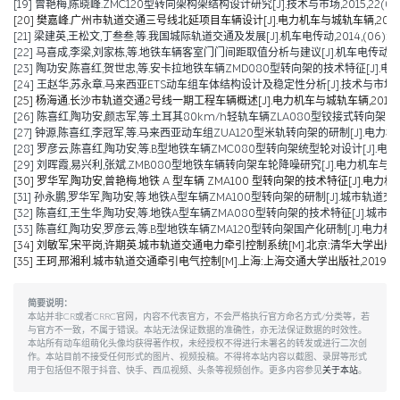
[19] 曾艳梅,陈晓峰.ZMC120型转向架构架结构设计研究[J].技术与市场,2015,22(04):11
[20] 樊嘉峰.广州市轨道交通三号线北延项目车辆设计[J].电力机车与城轨车辆,2015,38(0
[21] 梁建英,王松文,丁叁叁,等.我国城际轨道交通及发展[J].机车电传动,2014,(06):6-9
[22] 马喜成,李梁,刘家栋,等.地铁车辆客室门门间距取值分析与建议[J].机车电传动,2014,
[23] 陶功安,陈喜红,贺世忠,等.安卡拉地铁车辆ZMD080型转向架的技术特征[J].电力机车与
[24] 王赵华,苏永章.马来西亚ETS动车组车体结构设计及稳定性分析[J].技术与市场,2014,
[25] 杨海通.长沙市轨道交通2号线一期工程车辆概述[J].电力机车与城轨车辆,2014,37(0
[26] 陈喜红,陶功安,颜志军,等.土耳其80km/h轻轨车辆ZLA080型铰接式转向架的研制[J
[27] 钟源,陈喜红,李冠军,等.马来西亚动车组ZUA120型米轨转向架的研制[J].电力机车与城轨车辆,2012
[28] 罗彦云,陈喜红,陶功安,等.B型地铁车辆ZMC080型转向架统型轮对设计[J].电力机车与
[29] 刘晖霞,易兴利,张斌.ZMB080型地铁车辆转向架车轮降噪研究[J].电力机车与城轨车辆,2
[30] 罗华军,陶功安,曾艳梅.地铁 A 型车辆 ZMA100 型转向架的技术特征[J].电力机车与城
[31] 孙永鹏,罗华军,陶功安,等.地铁A型车辆ZMA100型转向架的研制[J].城市轨道交通研究,2
[32] 陈喜红,王生华,陶功安,等.地铁A型车辆ZMA080型转向架的技术特征[J].城市轨道交通研
[33] 陈喜红,陶功安,罗彦云,等.B型地铁车辆ZMA120型转向架国产化研制[J].电力机车与城轨车辆,2008
[34] 刘敏军,宋平岗,许期英.城市轨道交通电力牵引控制系统[M].北京:清华大学出版社,
[35] 王珂,邢湘利.城市轨道交通牵引电气控制[M].上海:上海交通大学出版社,2019.
简要说明：
本站并非CR或者CRRC官网，内容不代表官方，不会严格执行官方命名方式/分类等，若
与官方不一致，不属于错误。本站无法保证数据的准确性，亦无法保证数据的时效性。
本站所有动车组萌化头像均获得著作权，未经授权不得进行未署名的转发或进行二次创
作。本站目前不接受任何形式的图片、视频投稿。不得将本站内容以截图、录屏等形式
用于包括但不限于抖音、快手、西瓜视频、头条等视频创作。更多内容参见
关于本站
。