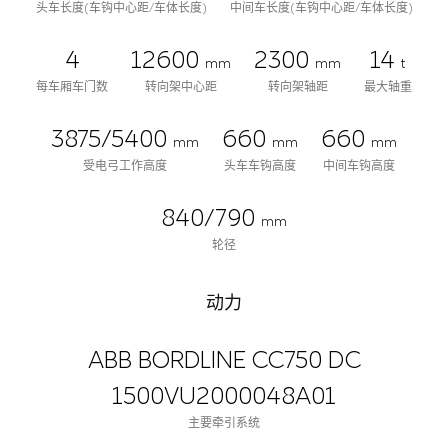
头车长度(车钩中心距/车体长度)
中间车长度(车钩中心距/车体长度)
4
12600
2300
14
mm
mm
t
每车厢车门数
转向架中心距
转向架轴距
最大轴重
3875/5400
660
660
mm
mm
mm
受电弓工作高度
头车车钩高度
中间车钩高度
840/790
mm
轮径
动力
ABB BORDLINE CC750 DC
1500VU2000048A01
主要牵引系统