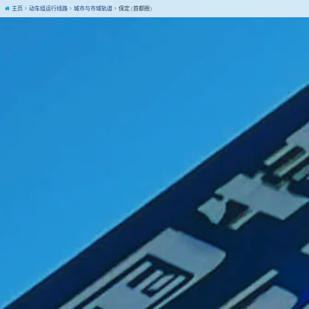
主页
动车组运行线路
城市与市域轨道
保定 (首都圈)