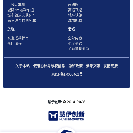
干线动车组
高铁图
城际/市域动车组
高速铁路
城市轨道交通列车
城际铁路
高速综合检测列车
城市轨道
旅程
话题
铁道搭乘指南
全部内容
热门旅程
小宁交通
了解慧伊创新
关于本站
使用协议与版权信息
隐私政策
参考文献
友情链接
京ICP备17005611号
慧伊创新
© 2014-2026