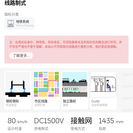
线路制式
国标分类
地铁系统
Metro/Subway
注：在相关标准中，将地铁、有轨电车、市郊铁路等本没有相关性的概念进行并列，并
不完全严谨也不便于理解，本站以不同视角对线路进行重新分类，相对更容易理解。
了解更多…
钢轮钢轨
市区线路
独立路权
GoA2
轨道类型
运营区域
路权
自动驾驶等级
80
DC1500V
接触网
1435
km/h
mm
设计时速
供电制式
受电方式
轨距