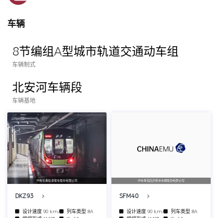
车辆
8节编组A型城市轨道交通动车组
车辆制式
北安河车辆段
车辆基地
中车长春轨道客车股份有限公司
中车青岛四方机车车辆股份有限公司
DKZ93
SFM40
设计速度
90 km/h
列车类型
8A
设计速度
90 km/h
列车类型
8A