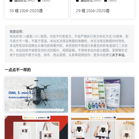
编组形式
6M2T
GoA2
编组形式
6M2T
GoA2
35 组 2016-2020造
29 组 2016-2020造
简要说明：
本站并非CR或者CRRC官网，内容不代表官方，不会严格执行官方命名方式/分类等，若
与官方不一致，不属于错误。本站无法保证数据的准确性，亦无法保证数据的时效性。
本站所有动车组萌化头像均获得著作权，未经授权不得进行未署名的转发或进行二次创
作。本站目前不接受任何形式的图片、视频投稿。不得将本站内容以截图、录屏等形式
用于包括但不限于抖音、快手、西瓜视频、头条等视频创作。更多内容参见
关于本站
。
一点点不一样的