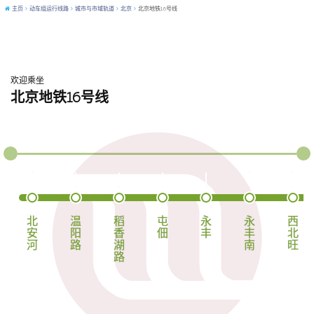
主页
动车组运行线路
城市与市域轨道
北京
北京地铁16号线
欢迎乘坐
北京地铁16号线
地铁1号线(含八通线)
地铁房山线(25号线)
地铁4号线(含大兴线)
地铁4号线(含大兴线)
轨道交通大兴机场线
北
温
稻
屯
永
永
西
安
阳
香
佃
丰
丰
北
河
路
湖
南
旺
路