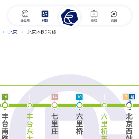
动车组
线路
旅程
话题
北京
北京地铁9号线
1线)
16
14
10
7
副
丰
丰
七
六
六
北
台
台
里
里
里
京
南
东
庄
桥
桥
西
路
大
东
站