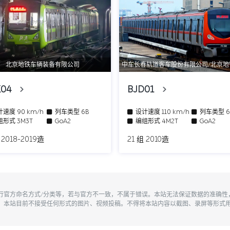
北京地铁车辆装备有限公司
中车长春轨道客车股份有限公司/北京
K04
BJD01
计速度
90 km/h
列车类型
6B
设计速度
110 km/h
列车类型
组形式
3M3T
GoA2
编组形式
4M2T
GoA2
 2018-2019造
21 组 2010造
执行官方命名方式/分类等，若与官方不一致，不属于错误。本站无法保证数据的准确
。本站目前不接受任何形式的图片、视频投稿。不得将本站内容以截图、录屏等形式