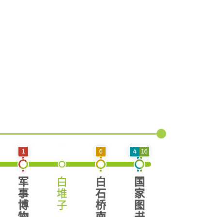
1
6
4
16
军
白
白
国
事
堆
石
家
博
子
桥
图
物
南
书