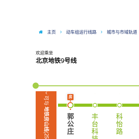
主页
动车组运行线路
城市与市域轨道
欢迎乘坐
北京地铁9号线
市郊铁路城市副中心线(S
可与
房
地铁房山线(25号线)
郭
丰
科
公
台
怡
庄
科
路
技