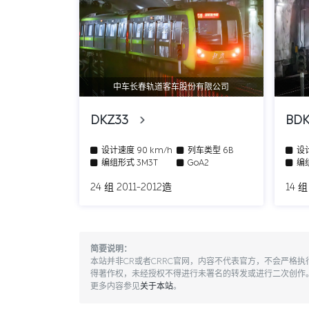
中车长春轨道客车股份有限公司
DKZ33
BD
设计速度
90 km/h
列车类型
6B
设
编组形式
3M3T
GoA2
编
24 组 2011-2012造
14 组
简要说明：
本站并非CR或者CRRC官网，内容不代表官方，不会严格
得著作权，未经授权不得进行未署名的转发或进行二次创作
更多内容参见
关于本站
。